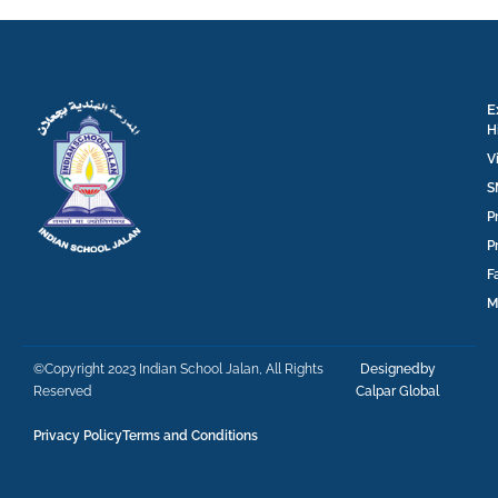
E
H
V
S
P
P
F
M
©Copyright 2023 Indian School Jalan, All Rights
Designedby
Reserved
Calpar Global
Privacy Policy
Terms and Conditions