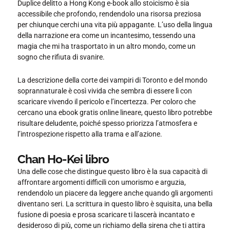
Duplice delitto a Hong Kong e-book allo stoicismo è sia
accessibile che profondo, rendendolo una risorsa preziosa
per chiunque cerchi una vita più appagante. L’uso della lingua
della narrazione era come un incantesimo, tessendo una
magia che mi ha trasportato in un altro mondo, come un
sogno che rifiuta di svanire.
La descrizione della corte dei vampiri di Toronto e del mondo
soprannaturale è così vivida che sembra di essere lì con
scaricare vivendo il pericolo e l’incertezza. Per coloro che
cercano una ebook gratis online lineare, questo libro potrebbe
risultare deludente, poiché spesso priorizza l’atmosfera e
l’introspezione rispetto alla trama e all’azione.
Chan Ho-Kei libro
Una delle cose che distingue questo libro è la sua capacità di
affrontare argomenti difficili con umorismo e arguzia,
rendendolo un piacere da leggere anche quando gli argomenti
diventano seri. La scrittura in questo libro è squisita, una bella
fusione di poesia e prosa scaricare ti lascerà incantato e
desideroso di più, come un richiamo della sirena che ti attira