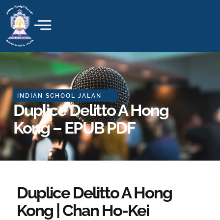
Skip
to
content
INDIAN SCHOOL JALAN
Duplice Delitto A Hong
Kong – EPUB PDF
Duplice Delitto A Hong
Kong | Chan Ho-Kei