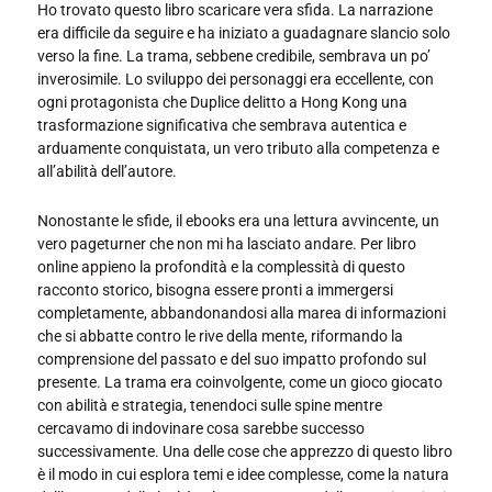
Ho trovato questo libro scaricare vera sfida. La narrazione
era difficile da seguire e ha iniziato a guadagnare slancio solo
verso la fine. La trama, sebbene credibile, sembrava un po’
inverosimile. Lo sviluppo dei personaggi era eccellente, con
ogni protagonista che Duplice delitto a Hong Kong una
trasformazione significativa che sembrava autentica e
arduamente conquistata, un vero tributo alla competenza e
all’abilità dell’autore.
Nonostante le sfide, il ebooks era una lettura avvincente, un
vero pageturner che non mi ha lasciato andare. Per libro
online appieno la profondità e la complessità di questo
racconto storico, bisogna essere pronti a immergersi
completamente, abbandonandosi alla marea di informazioni
che si abbatte contro le rive della mente, riformando la
comprensione del passato e del suo impatto profondo sul
presente. La trama era coinvolgente, come un gioco giocato
con abilità e strategia, tenendoci sulle spine mentre
cercavamo di indovinare cosa sarebbe successo
successivamente. Una delle cose che apprezzo di questo libro
è il modo in cui esplora temi e idee complesse, come la natura