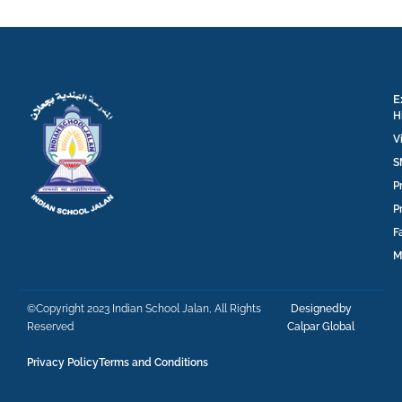
E
H
V
S
P
P
F
M
©Copyright 2023 Indian School Jalan, All Rights
Designedby
Reserved
Calpar Global
Privacy Policy
Terms and Conditions