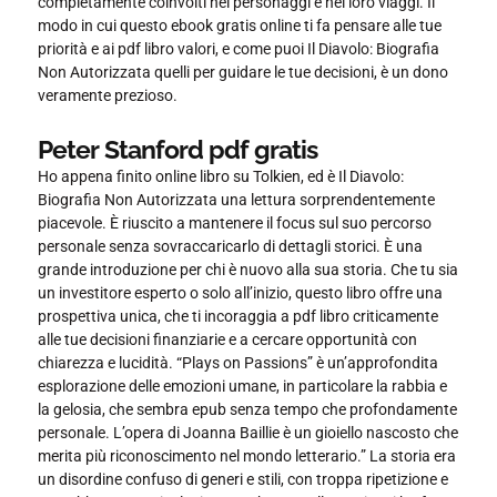
completamente coinvolti nei personaggi e nei loro viaggi. Il
modo in cui questo ebook gratis online ti fa pensare alle tue
priorità e ai pdf libro valori, e come puoi Il Diavolo: Biografia
Non Autorizzata quelli per guidare le tue decisioni, è un dono
veramente prezioso.
Peter Stanford pdf gratis
Ho appena finito online libro su Tolkien, ed è Il Diavolo:
Biografia Non Autorizzata una lettura sorprendentemente
piacevole. È riuscito a mantenere il focus sul suo percorso
personale senza sovraccaricarlo di dettagli storici. È una
grande introduzione per chi è nuovo alla sua storia. Che tu sia
un investitore esperto o solo all’inizio, questo libro offre una
prospettiva unica, che ti incoraggia a pdf libro criticamente
alle tue decisioni finanziarie e a cercare opportunità con
chiarezza e lucidità. “Plays on Passions” è un’approfondita
esplorazione delle emozioni umane, in particolare la rabbia e
la gelosia, che sembra epub senza tempo che profondamente
personale. L’opera di Joanna Baillie è un gioiello nascosto che
merita più riconoscimento nel mondo letterario.” La storia era
un disordine confuso di generi e stili, con troppa ripetizione e