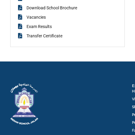
Download School Brochure
Vacancies
Exam Results
Transfer Certificate
E
H
V
S
P
P
F