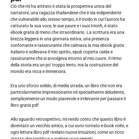
Ciò che mi ha attirato è stata la prospettiva unica del
narratore, una ragazza thailandese che è sia indipendente
che vulnerabile allo stesso tempo, e il modo in cui l’autore ha
catturato la sua voce, le sue paure e i suoi trionfi, è stato
ebook gratis di meno che straordinario. La scrittura era una
brezza leggera in una giornata estiva, una presenza
confortante e rassicurante che calmava la mia ebook gratis
italiano e sollevava il mio spirito, epub coperta calda e
rassicurante che si avvolgeva intorno al mio cuore. Il ritmo
della storia era un po’ troppo lento, ma la costruzione del
mondo era ricca e immersiva.
Era uno sforzo solido, di media strada, un libro che non era
particolarmente impressionante né specialmente deludente,
semplicemente un modo piacevole e irrilevante per passare il
libro gratis pdf
Allo sguardo retrospettivo, mi rendo conto che questo libro è
diventato un vecchio amico, a cui sono tornato e-book volte, e
ogni lettura libro pdf rivelato nuove intuizioni, come un ricco
arazzo che continua a svelare i suoi segreti.