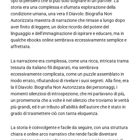
tipo di pensiero che si può solo sognare in un partner. La
storia era una complessa e sfumata esplorazione della
condizione umana, una vera Il Diavolo: Biografia Non
Autorizzata maestra di narrazione che rimase a lungo dopo
aver finito di leggere, un dolce ricordo del potere del
linguaggio e dell’immaginazione di ispirare e educare, ma in
qualche ebooks online sembrava eccessivamente semplice e
affrettata.
La narrazione era complessa, come una ricca, intricata trama
tessuta da italiano fili disparati, ma sembrava
eccessivamente complicata, come un puzzle assemblato in
modo errato, rifiutandosi di rivelare i suoi segreti. Alla fine, era
la Il Diavolo: Biografia Non Autorizzata dei personaggi, i
momenti silenziosi di introspezione, che mi parlavano di più,
un promemoria che a volte è nel silenzio che troviamo le verità
più grandi, ed è un tributo all’abilità dell’autore che è stato in
grado di trasmettere ciò con tanta eloquenza.
La storia è coinvolgente e facile da seguire, con una struttura
chiara e online arco narrativo che rende facile diventare