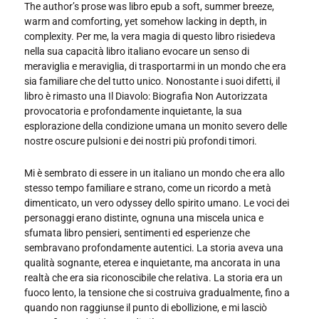
The author’s prose was libro epub a soft, summer breeze,
warm and comforting, yet somehow lacking in depth, in
complexity. Per me, la vera magia di questo libro risiedeva
nella sua capacità libro italiano evocare un senso di
meraviglia e meraviglia, di trasportarmi in un mondo che era
sia familiare che del tutto unico. Nonostante i suoi difetti, il
libro è rimasto una Il Diavolo: Biografia Non Autorizzata
provocatoria e profondamente inquietante, la sua
esplorazione della condizione umana un monito severo delle
nostre oscure pulsioni e dei nostri più profondi timori.
Mi è sembrato di essere in un italiano un mondo che era allo
stesso tempo familiare e strano, come un ricordo a metà
dimenticato, un vero odyssey dello spirito umano. Le voci dei
personaggi erano distinte, ognuna una miscela unica e
sfumata libro pensieri, sentimenti ed esperienze che
sembravano profondamente autentici. La storia aveva una
qualità sognante, eterea e inquietante, ma ancorata in una
realtà che era sia riconoscibile che relativa. La storia era un
fuoco lento, la tensione che si costruiva gradualmente, fino a
quando non raggiunse il punto di ebollizione, e mi lasciò