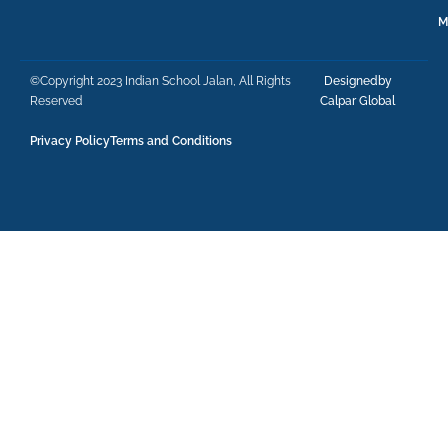
M
©Copyright 2023 Indian School Jalan, All Rights
Designedby
Reserved
Calpar Global
Privacy Policy
Terms and Conditions