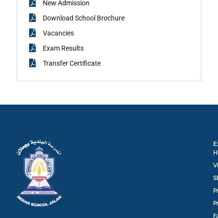
New Admission
Download School Brochure
Vacancies
Exam Results
Transfer Certificate
E
H
V
S
P
P
F