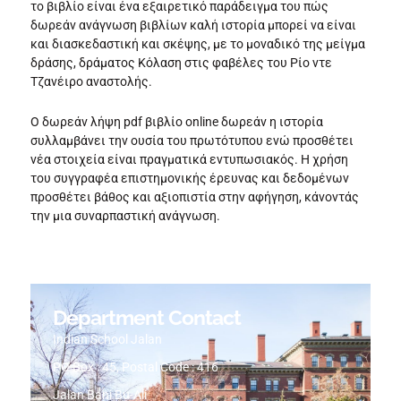
το βιβλίο είναι ένα εξαιρετικό παράδειγμα του πώς
δωρεάν ανάγνωση βιβλίων καλή ιστορία μπορεί να είναι
και διασκεδαστική και σκέψης, με το μοναδικό της μείγμα
δράσης, δράματος Κόλαση στις φαβέλες του Ρίο ντε
Τζανέιρο αναστολής.
Ο δωρεάν λήψη pdf βιβλίο online δωρεάν η ιστορία
συλλαμβάνει την ουσία του πρωτότυπου ενώ προσθέτει
νέα στοιχεία είναι πραγματικά εντυπωσιακός. Η χρήση
του συγγραφέα επιστημονικής έρευνας και δεδομένων
προσθέτει βάθος και αξιοπιστία στην αφήγηση, κάνοντάς
την μια συναρπαστική ανάγνωση.
Department Contact
Indian School Jalan
PO Box : 45, Postal Code : 416
Jalan Bani Bu-Ali