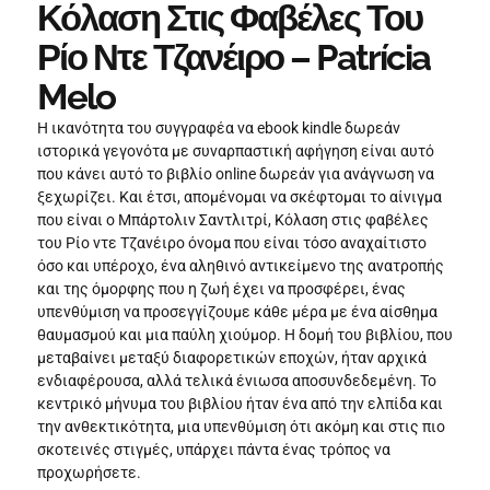
Κόλαση Στις Φαβέλες Του
Ρίο Ντε Τζανέιρο – Patrícia
Melo
Η ικανότητα του συγγραφέα να ebook kindle δωρεάν
ιστορικά γεγονότα με συναρπαστική αφήγηση είναι αυτό
που κάνει αυτό το βιβλίο online δωρεάν για ανάγνωση να
ξεχωρίζει. Και έτσι, απομένομαι να σκέφτομαι το αίνιγμα
που είναι ο Μπάρτολιν Σαντλιτρί, Κόλαση στις φαβέλες
του Ρίο ντε Τζανέιρο όνομα που είναι τόσο αναχαίτιστο
όσο και υπέροχο, ένα αληθινό αντικείμενο της ανατροπής
και της όμορφης που η ζωή έχει να προσφέρει, ένας
υπενθύμιση να προσεγγίζουμε κάθε μέρα με ένα αίσθημα
θαυμασμού και μια παύλη χιούμορ. Η δομή του βιβλίου, που
μεταβαίνει μεταξύ διαφορετικών εποχών, ήταν αρχικά
ενδιαφέρουσα, αλλά τελικά ένιωσα αποσυνδεδεμένη. Το
κεντρικό μήνυμα του βιβλίου ήταν ένα από την ελπίδα και
την ανθεκτικότητα, μια υπενθύμιση ότι ακόμη και στις πιο
σκοτεινές στιγμές, υπάρχει πάντα ένας τρόπος να
προχωρήσετε.