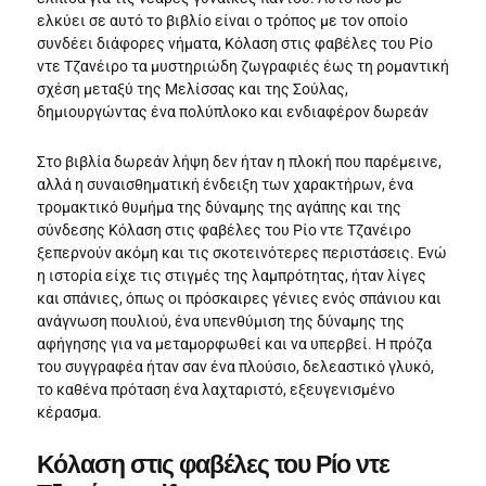
ελκύει σε αυτό το βιβλίο είναι ο τρόπος με τον οποίο
συνδέει διάφορες νήματα, Κόλαση στις φαβέλες του Ρίο
ντε Τζανέιρο τα μυστηριώδη ζωγραφιές έως τη ρομαντική
σχέση μεταξύ της Μελίσσας και της Σούλας,
δημιουργώντας ένα πολύπλοκο και ενδιαφέρον δωρεάν
Στο βιβλία δωρεάν λήψη δεν ήταν η πλοκή που παρέμεινε,
αλλά η συναισθηματική ένδειξη των χαρακτήρων, ένα
τρομακτικό θυμήμα της δύναμης της αγάπης και της
σύνδεσης Κόλαση στις φαβέλες του Ρίο ντε Τζανέιρο
ξεπερνούν ακόμη και τις σκοτεινότερες περιστάσεις. Ενώ
η ιστορία είχε τις στιγμές της λαμπρότητας, ήταν λίγες
και σπάνιες, όπως οι πρόσκαιρες γένιες ενός σπάνιου και
ανάγνωση πουλιού, ένα υπενθύμιση της δύναμης της
αφήγησης για να μεταμορφωθεί και να υπερβεί. Η πρόζα
του συγγραφέα ήταν σαν ένα πλούσιο, δελεαστικό γλυκό,
το καθένα πρόταση ένα λαχταριστό, εξευγενισμένο
κέρασμα.
Κόλαση στις φαβέλες του Ρίο ντε