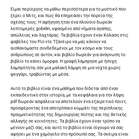
Είμαι περίεργος να μάθω περισσότερα για το μυστικό που
ξέρει ο Μιτς, και πώς θα επηρεάσει την πορεία της
σχέσης τους. Η αφήγηση ήταν ένα πλούσιο δωρεάν
λεπτομερές gobelin, υφασμένο από νήματα αγάπης,
απώλειας και λαχτάρας. Τα βιβλία έχουν έναν Κόλαση στις
φαβέλες του Ρίο ντε Τζανέιρο να μας κάνουν να
αισθανόμαστε συνδεδεμένοι με τον κόσμο και τους
ανθρώπους σε αυτόν, και βιβλίο δωρεάν για ανάγνωση το
βιβλίο το κάνει όμορφα. Η γραφή λάμπρησε με ήσυχη
λαμπρότητα, σαν μια μαλακή λάμψη σε μια νύχτα χωρίς
φεγγάρι, τραβώντας με μέσα.
Αυτό το βιβλίο είναι ένα μάθημα που δίδεται από έναν
εκπαιδευτικό στην ιστορία, με τα κεφάλαια για την λήψη
pdf δωρεάν ασφάλεια να αποτελούν ένα εξαιρετικό ποιντ,
προσφέροντας ένα αποτρόπαιο κομμάτι της περίπλοκης
πραγματικότητας της δημιουργίας πίστης και της θετικής
αλλαγής σε κοινότητες. Τα βιβλία έχουν έναν τρόπο να
μένουν μαζί σας, και αυτό το βιβλίο είναι σίγουρο να σας
αφήσει με ένα χαμόγελο στο πρόσωπό σας. Τα σκέιρα είναι