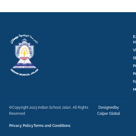
E
H
V
S
P
P
F
M
©Copyright 2023 Indian School Jalan, All Rights
Designedby
Reserved
Calpar Global
Privacy Policy
Terms and Conditions