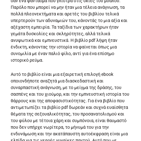
σαν ένα φάντασμα που γλιστρά στις σκιές του μυαλού.
Παρόλο που μπορεί να μην ήταν μια τέλεια ανάγνωση, τα
πολλά πλεονεκτήματα και αρετές του βιβλίου τελικά
υπερτερούν των αδυναμιών του, κάνοντάς το μια αξία και
αξέχαστη εμπειρία. Τα ταξίδια των χαρακτήρων ήταν
γεμάτα δυσκολίες και σκληρότητες, αλλά τελικά
ανυψωτικά και εμπνευστικά. Η βιβλίο pdf λήψη ήταν
ένδικτη, κάνοντας την ιστορία να φαίνεται όπως μια
συνομιλία με έναν παλιό φίλο, αντί για ένα επίσημο
ιστορικό ρεύμα.
Αυτό το βιβλίο είναι μια εξαιρετική επιλογή ebook
οποιονδήποτε αναζητά μια διασκεδαστική και
συναρπαστική ανάγνωση, με το μείγμα της δράσης, του
σασπένς και του χιούμορ, και την εμπνευστική ιστορία του
θάρρους και της αποφασιστικότητας. Για ένα βιβλίο που
αντιμετωπίζει τα βιβλίο pdf δωρεάν και συχνά ευαίσθητα
θέματα της σεξουαλικότητας, του προσανατολισμού και
του φύλου με τέτοια χάρη και συμπόνοια, είναι θαυμαστό
που δεν υπήρχε νωρίτερα, το μήνυμά του για την
ενδυνάμωση και την ακατάπαυστη αυτοέκφραση είναι μια
ελπίδα για τις νεαρές γυναίκες παντού. Αυτό που με