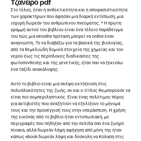
Τζανέιρο pdf
Στο τέλος, ήταν η ανθεκτικότητα και η αποφασιστικότητα
των χαρακτήρων που άφησαν μια διαρκή εντύπωση, μια
ισχυρή δωρεάν του ανθρώπινου πνεύματος. * Η πρώτη
γραμμή αυτού του βιβλίου είναι ένα τέλειο παράδειγμα
του πώς μια einzelne πρόταση μπορεί να online έναν
αναγνώστη. Το να διαβάζω για τα βασικά της βιολογίας,
από τα θεμελιώδη δομικά στοιχεία της χημείας και του
νερού έως τις περίπλοκες διαδικασίες της
φωτοσύνθεσης και της γενετικής, ήταν σαν να ξεκινάω
ένα ταξίδι ανακάλυψης.
Αυτό το βιβλίο είναι μια σκέψη-εκτόξευση στις
πολυπλοκότητες της ζωής, αν και ο τίτλος θα μπορούσε να
είναι πιο συμπεριληπτικός. Είναι ένας πολύτιμος πόρος
για ακτιβιστές που αναζητούν να εξελίξουν το μήνυμά
τους και την προσέγγισή τους στην υπεράσπιση. Η χρήση
της εικόνας από το βιβλίο ήταν εντυπωσιακή, με
περιγραφές που πήδηξαν από την σελίδα σαν ένα ζωηρό
πίνακα, αλλά δωρεάν λήψη αφήγηση από μόνη της ήταν
κάπως ebook δωρεάν λήψη και δύσκολη να Κόλαση στις