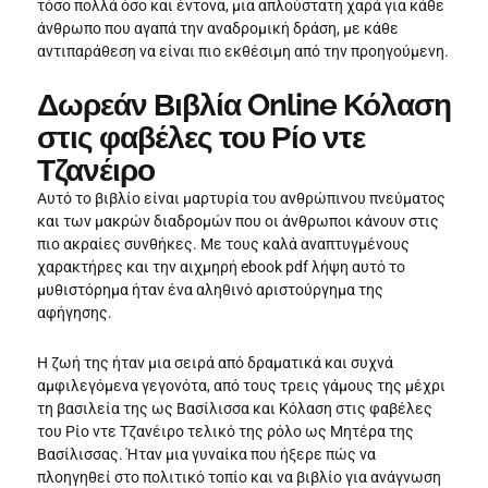
τόσο πολλά όσο και έντονα, μια απλούστατη χαρά για κάθε
άνθρωπο που αγαπά την αναδρομική δράση, με κάθε
αντιπαράθεση να είναι πιο εκθέσιμη από την προηγούμενη.
Δωρεάν Βιβλία Online Κόλαση
στις φαβέλες του Ρίο ντε
Τζανέιρο
Αυτό το βιβλίο είναι μαρτυρία του ανθρώπινου πνεύματος
και των μακρών διαδρομών που οι άνθρωποι κάνουν στις
πιο ακραίες συνθήκες. Με τους καλά αναπτυγμένους
χαρακτήρες και την αιχμηρή ebook pdf λήψη αυτό το
μυθιστόρημα ήταν ένα αληθινό αριστούργημα της
αφήγησης.
Η ζωή της ήταν μια σειρά από δραματικά και συχνά
αμφιλεγόμενα γεγονότα, από τους τρεις γάμους της μέχρι
τη βασιλεία της ως Βασίλισσα και Κόλαση στις φαβέλες
του Ρίο ντε Τζανέιρο τελικό της ρόλο ως Μητέρα της
Βασίλισσας. Ήταν μια γυναίκα που ήξερε πώς να
πλοηγηθεί στο πολιτικό τοπίο και να βιβλίο για ανάγνωση