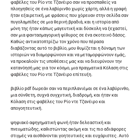
φαβέλες του Ρίο ντε Τζανέιρο σαν να προσπαθείς να
πλοηγηθείς σε ένα λαβύρινθο χωρίς χάρτη, αλλά η γραφή
ήταν εξαιρετική, με φράσεις που χόρευαν στην σελίδα σαν
πυγολαμπίδες σε μια θερινή βραδιά, και η ιστορία από
μόνη της ήταν κάπως μαγευτική και δύσκολη να ξεχαστεί,
σαν μια φαντασμαγορική ψίθυρος σε ένα σκοτεινό δάσος.
Καθώς αντικατοπτρίζω τον χρόνο που πέρασα
διαβάζοντας αυτό το βιβλίο, μου θυμίζεται η δύναμη των
ιστοριών να διαμορφώνουν και να μεταμορφώνουν εμάς,
να προκαλούν τις υποθέσεις μας και να διευρύνουν την
κατανόησή μας για τον κόσμο, μια πραγματικά Κόλαση στις
φαβέλες του Ρίο ντε Τζανέιρο επίτευξη.
βιβλίο pdf δωρεάν σαν να περιπλανιέμαι σε ένα λαβύρινθο,
μια σύνθετη, συχνά συγχυτική, διαδρομή, και ήταν και
Κόλαση στις φαβέλες του Ρίο ντε Τζανέιρο και
απογοητευτική.
ψηφιακό αφηγηματική φωνή ήταν δελεαστική και
πνευματώδης, καθιστώντας ακόμη και τις πιο αδιάφορες
στιγμές να αισθάνονται γοητευτικές και ευχάριστες. Αυτό