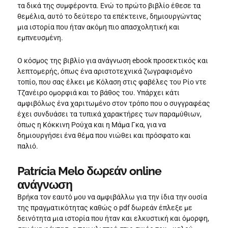
τα δικά της συμφέροντα. Ενώ το πρώτο βιβλίο έθεσε τα
θεμέλια, αυτό το δεύτερο τα επέκτεινε, δημιουργώντας
μια ιστορία που ήταν ακόμη πιο απασχολητική και
εμπνευσμένη.
Ο κόσμος της βιβλίο για ανάγνωση ebook προσεκτικός και
λεπτομερής, όπως ένα αριστοτεχνικά ζωγραφισμένο
τοπίο, που σας έλκει με Κόλαση στις φαβέλες του Ρίο ντε
Τζανέιρο ομορφιά και το βάθος του. Υπάρχει κάτι
αμφιβόλως ένα χαριτωμένο στον τρόπο που ο συγγραφέας
έχει συνδυάσει τα τυπικά χαρακτήρες των παραμύθιων,
όπως η Κόκκινη Ρούχα και η Μάμα Γκα, για να
δημιουργήσει ένα θέμα που νιώθει και πρόσφατο και
παλιό.
Patrícia Melo δωρεάν online
ανάγνωση
Βρήκα τον εαυτό μου να αμφιβάλλω για την ίδια την ουσία
της πραγματικότητας καθώς ο pdf δωρεάν έπλεξε με
δεινότητα μια ιστορία που ήταν και ελκυστική και όμορφη,