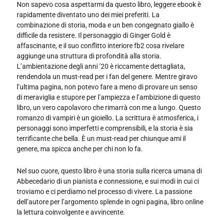
Non sapevo cosa aspettarmi da questo libro, leggere ebook è
rapidamente diventato uno dei miei preferiti. La
combinazione di storia, moda e un ben congegnato giallo è
difficile da resistere. Il personaggio di Ginger Gold è
affascinante, e il suo conflitto interiore fb2 cosa rivelare
aggiunge una struttura di profondità alla storia.
L’ambientazione degli anni ’20 è riccamente dettagliata,
rendendola un must-read per i fan del genere. Mentre giravo
l’ultima pagina, non potevo fare a meno di provare un senso
di meraviglia e stupore per l’ampiezza e l’ambizione di questo
libro, un vero capolavoro che rimarrà con me a lungo. Questo
romanzo di vampiri è un gioiello. La scrittura è atmosferica, i
personaggi sono imperfetti e comprensibili, e la storia è sia
terrificante che bella. È un must-read per chiunque ami il
genere, ma spicca anche per chi non lo fa.
Nel suo cuore, questo libro è una storia sulla ricerca umana di
Abbecedario di un pianista e connessione, e sui modi in cui ci
troviamo e ci perdiamo nel processo di vivere. La passione
dell’autore per l’argomento splende in ogni pagina, libro online
la lettura coinvolgente e avvincente.