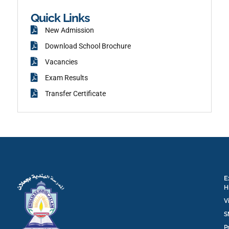
o
k
Quick Links
New Admission
Download School Brochure
Vacancies
Exam Results
Transfer Certificate
E
H
V
S
P