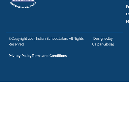
P
F
M
©Copyright 2023 Indian School Jalan, All Rights
Designedby
Reserved
Calpar Global
Privacy Policy
Terms and Conditions