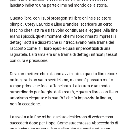
lasciato indietro una parte di me nel mondo della storia.
Questo libro, con i suoi protagonisti libro online e sciatore
olimpici, Corey LaCroix e Elise Brandies, scaricare un certo
fascino che ti attira e ti fa voler continuare a leggere. Alla fine,
erano i piccoli, quieti momenti che mi sono rimasti impressi, i
dettagli sottili e discreti che si intrecciavano nella trama del
racconto come i fili libro epub e quasi impercettibili di una
ragnatela. La trama era una trama di dettagli intricati, tessuti
con cura e precisione.
Devo ammettere che mi sono avvicinato a questo libro ebook
online gratis un sano scetticismo, ma non è passato molto
tempo prima che fossi affascinato. La lettura è un modo
straordinario per fuggire dalla realtà, e questo libro, con il suo
umorismo elegante e la sua fb2 che fa impazzire la lingua,
non fa eccezione.
La svolta alla fine mi ha lasciato desideroso di vedere cosa
succederà dopo per Hope. Come studentessa Abbecedario di