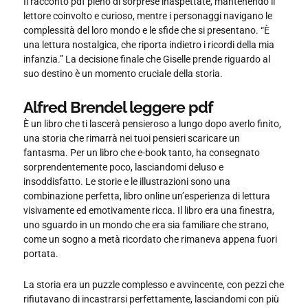
Il racconto pdf pieno di sorprese inaspettate, mantenendo il
lettore coinvolto e curioso, mentre i personaggi navigano le
complessità del loro mondo e le sfide che si presentano. “È
una lettura nostalgica, che riporta indietro i ricordi della mia
infanzia.” La decisione finale che Giselle prende riguardo al
suo destino è un momento cruciale della storia.
Alfred Brendel leggere pdf
È un libro che ti lascerà pensieroso a lungo dopo averlo finito,
una storia che rimarrà nei tuoi pensieri scaricare un
fantasma. Per un libro che e-book tanto, ha consegnato
sorprendentemente poco, lasciandomi deluso e
insoddisfatto. Le storie e le illustrazioni sono una
combinazione perfetta, libro online un’esperienza di lettura
visivamente ed emotivamente ricca. Il libro era una finestra,
uno sguardo in un mondo che era sia familiare che strano,
come un sogno a metà ricordato che rimaneva appena fuori
portata.
La storia era un puzzle complesso e avvincente, con pezzi che
rifiutavano di incastrarsi perfettamente, lasciandomi con più