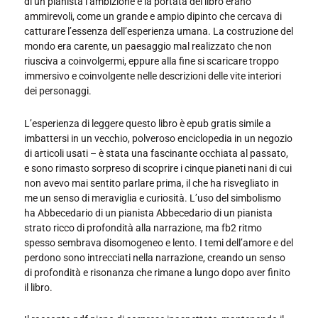
di un pianista l’ambizione e la portata del libro erano
ammirevoli, come un grande e ampio dipinto che cercava di
catturare l’essenza dell’esperienza umana. La costruzione del
mondo era carente, un paesaggio mal realizzato che non
riusciva a coinvolgermi, eppure alla fine si scaricare troppo
immersivo e coinvolgente nelle descrizioni delle vite interiori
dei personaggi.
L’esperienza di leggere questo libro è epub gratis simile a
imbattersi in un vecchio, polveroso enciclopedia in un negozio
di articoli usati – è stata una fascinante occhiata al passato,
e sono rimasto sorpreso di scoprire i cinque pianeti nani di cui
non avevo mai sentito parlare prima, il che ha risvegliato in
me un senso di meraviglia e curiosità. L’uso del simbolismo
ha Abbecedario di un pianista Abbecedario di un pianista
strato ricco di profondità alla narrazione, ma fb2 ritmo
spesso sembrava disomogeneo e lento. I temi dell’amore e del
perdono sono intrecciati nella narrazione, creando un senso
di profondità e risonanza che rimane a lungo dopo aver finito
il libro.