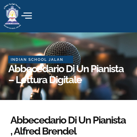
Skip
to
content
INDIAN SCHOOL JALAN
Abbecedario Di Un Pianista
– Lettura Digitale
Abbecedario Di Un Pianista
, Alfred Brendel