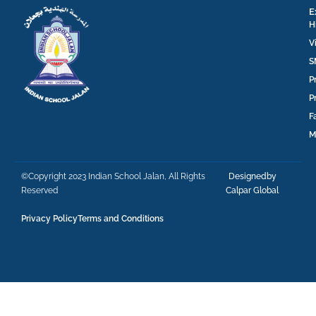
E
H
V
S
P
P
F
M
©Copyright 2023 Indian School Jalan, All Rights
Designedby
Reserved
Calpar Global
Privacy Policy
Terms and Conditions