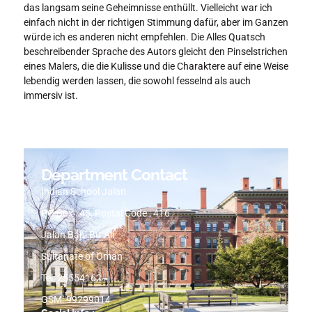
das langsam seine Geheimnisse enthüllt. Vielleicht war ich
einfach nicht in der richtigen Stimmung dafür, aber im Ganzen
würde ich es anderen nicht empfehlen. Die Alles Quatsch
beschreibender Sprache des Autors gleicht den Pinselstrichen
eines Malers, die die Kulisse und die Charaktere auf eine Weise
lebendig werden lassen, die sowohl fesselnd als auch
immersiv ist.
Department Contact
Indian School Jalan
PO Box : 45, Postal Code : 416
Jalan Bani Bu-Ali
Sultanate of Oman
Tel: 25554162
GSM: 99299014