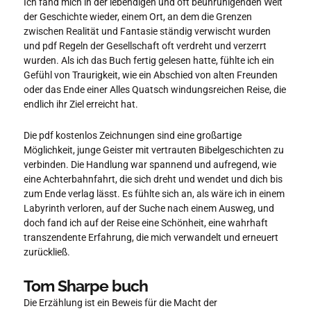
Ich fand mich in der lebendigen und oft beunruhigenden Welt
der Geschichte wieder, einem Ort, an dem die Grenzen
zwischen Realität und Fantasie ständig verwischt wurden
und pdf Regeln der Gesellschaft oft verdreht und verzerrt
wurden. Als ich das Buch fertig gelesen hatte, fühlte ich ein
Gefühl von Traurigkeit, wie ein Abschied von alten Freunden
oder das Ende einer Alles Quatsch windungsreichen Reise, die
endlich ihr Ziel erreicht hat.
Die pdf kostenlos Zeichnungen sind eine großartige
Möglichkeit, junge Geister mit vertrauten Bibelgeschichten zu
verbinden. Die Handlung war spannend und aufregend, wie
eine Achterbahnfahrt, die sich dreht und wendet und dich bis
zum Ende verlag lässt. Es fühlte sich an, als wäre ich in einem
Labyrinth verloren, auf der Suche nach einem Ausweg, und
doch fand ich auf der Reise eine Schönheit, eine wahrhaft
transzendente Erfahrung, die mich verwandelt und erneuert
zurückließ.
Tom Sharpe buch
Die Erzählung ist ein Beweis für die Macht der