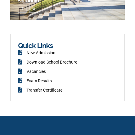
Social info :
I
I
c
n
o
s
n
t
-
a
f
g
a
r
c
a
e
m
b
o
o
k
Quick Links
New Admission
Download School Brochure
Vacancies
Exam Results
Transfer Certificate