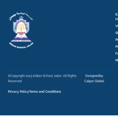
E
H
V
S
P
P
F
M
©Copyright 2023 Indian School Jalan, All Rights
Designedby
Reserved
Calpar Global
Privacy Policy
Terms and Conditions