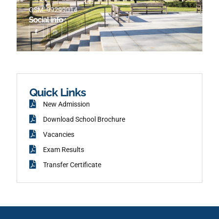
GSM: 99299014
Social info :
I
I
c
n
o
s
n
t
-
a
f
g
a
r
c
a
e
m
b
o
o
k
Quick Links
New Admission
Download School Brochure
Vacancies
Exam Results
Transfer Certificate