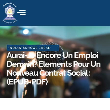
Skip
to
content
INDIAN SCHOOL JALAN
Aurai-Je Encore Un Emploi
Demain? Elements Pour Un
Nouveau Contrat Social :
(EPUB-PDF)