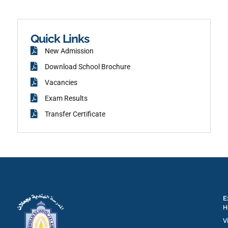
a
r
c
a
e
m
b
o
o
k
Quick Links
New Admission
Download School Brochure
Vacancies
Exam Results
Transfer Certificate
E
H
V