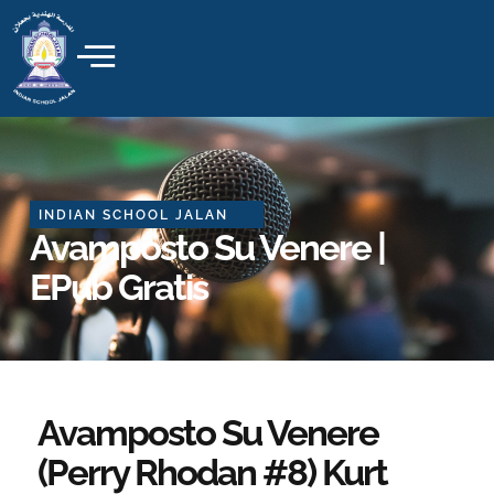
Skip
to
content
INDIAN SCHOOL JALAN
Avamposto Su Venere |
EPub Gratis
Avamposto Su Venere
(Perry Rhodan #8) Kurt