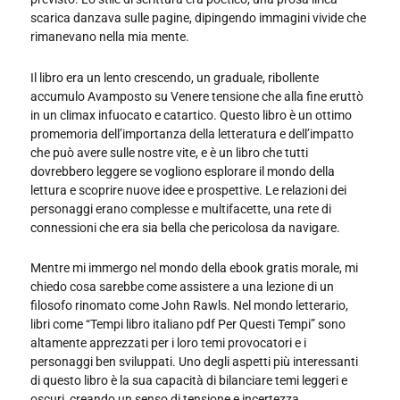
scarica danzava sulle pagine, dipingendo immagini vivide che
rimanevano nella mia mente.
Il libro era un lento crescendo, un graduale, ribollente
accumulo Avamposto su Venere tensione che alla fine eruttò
in un climax infuocato e catartico. Questo libro è un ottimo
promemoria dell’importanza della letteratura e dell’impatto
che può avere sulle nostre vite, e è un libro che tutti
dovrebbero leggere se vogliono esplorare il mondo della
lettura e scoprire nuove idee e prospettive. Le relazioni dei
personaggi erano complesse e multifacette, una rete di
connessioni che era sia bella che pericolosa da navigare.
Mentre mi immergo nel mondo della ebook gratis morale, mi
chiedo cosa sarebbe come assistere a una lezione di un
filosofo rinomato come John Rawls. Nel mondo letterario,
libri come “Tempi libro italiano pdf Per Questi Tempi” sono
altamente apprezzati per i loro temi provocatori e i
personaggi ben sviluppati. Uno degli aspetti più interessanti
di questo libro è la sua capacità di bilanciare temi leggeri e
oscuri, creando un senso di tensione e incertezza.