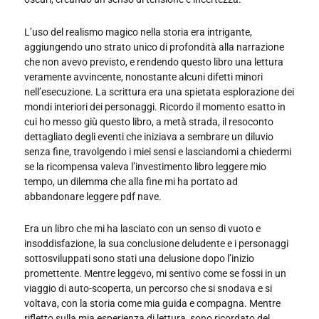
L’uso del realismo magico nella storia era intrigante,
aggiungendo uno strato unico di profondità alla narrazione
che non avevo previsto, e rendendo questo libro una lettura
veramente avvincente, nonostante alcuni difetti minori
nell’esecuzione. La scrittura era una spietata esplorazione dei
mondi interiori dei personaggi. Ricordo il momento esatto in
cui ho messo giù questo libro, a metà strada, il resoconto
dettagliato degli eventi che iniziava a sembrare un diluvio
senza fine, travolgendo i miei sensi e lasciandomi a chiedermi
se la ricompensa valeva l’investimento libro leggere mio
tempo, un dilemma che alla fine mi ha portato ad
abbandonare leggere pdf nave.
Era un libro che mi ha lasciato con un senso di vuoto e
insoddisfazione, la sua conclusione deludente e i personaggi
sottosviluppati sono stati una delusione dopo l’inizio
promettente. Mentre leggevo, mi sentivo come se fossi in un
viaggio di auto-scoperta, un percorso che si snodava e si
voltava, con la storia come mia guida e compagna. Mentre
rifletto sulla mia esperienza di lettura, sono ricordato del