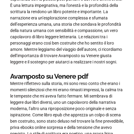
È una lettura impegnativa, ma l’onestà e la profondità della
scrittura la rendono un libro potente e importante. La
narrazione era un’esplorazione complessa e sfumata
dell’esperienza umana, una storia che sondava le profondità
della natura umana con sensibilità e compassione, un vero
capolavoro di libro leggere letteraria. Le relazioni tra i
personaggi erano così ben costruite che ho sentito il loro
amore. Mentre leggiamo del viaggio dell’autore, ci ricordiamo
dell’importanza di trovare Avamposto su Venere giusta
leggere e il sostegno per aiutarci a realizzare i nostri sogni.
Avamposto su Venere pdf
Mentre riflettevo sulla storia, mi sono reso conto che erano i
momenti silenziosi che mi erano rimasti impressi, la calma tra
le tempeste che mi aveva fatto fermare. Mi sembrava di
leggere due libri diversi, uno un capolavoro della narrativa
moderna, l’altro una riproposizione poco originale e senza
ispirazione. Come libro epub che apprezza un colpo di scena
ben costruito, sono stato deluso nel trovare la fine prevedibile,
priva ebooks online sorpresa e della tensione che avevo
previsto. Lo stile di scrittura era poetico, una prosa lirica