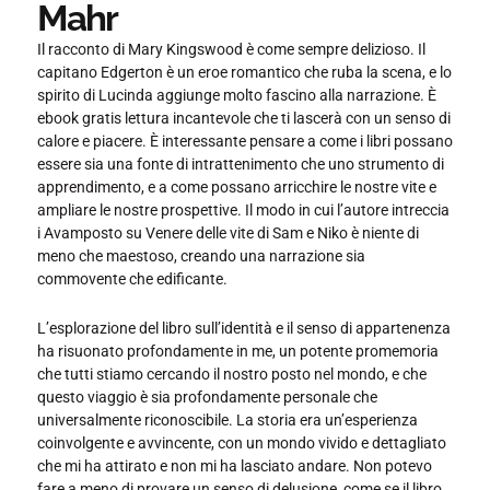
Mahr
Il racconto di Mary Kingswood è come sempre delizioso. Il
capitano Edgerton è un eroe romantico che ruba la scena, e lo
spirito di Lucinda aggiunge molto fascino alla narrazione. È
ebook gratis lettura incantevole che ti lascerà con un senso di
calore e piacere. È interessante pensare a come i libri possano
essere sia una fonte di intrattenimento che uno strumento di
apprendimento, e a come possano arricchire le nostre vite e
ampliare le nostre prospettive. Il modo in cui l’autore intreccia
i Avamposto su Venere delle vite di Sam e Niko è niente di
meno che maestoso, creando una narrazione sia
commovente che edificante.
L’esplorazione del libro sull’identità e il senso di appartenenza
ha risuonato profondamente in me, un potente promemoria
che tutti stiamo cercando il nostro posto nel mondo, e che
questo viaggio è sia profondamente personale che
universalmente riconoscibile. La storia era un’esperienza
coinvolgente e avvincente, con un mondo vivido e dettagliato
che mi ha attirato e non mi ha lasciato andare. Non potevo
fare a meno di provare un senso di delusione, come se il libro