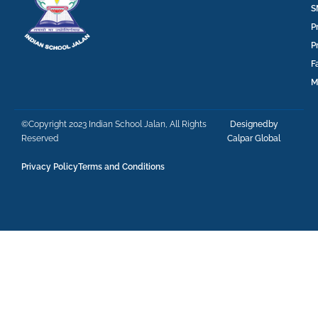
S
P
P
F
M
©Copyright 2023 Indian School Jalan, All Rights
Designedby
Reserved
Calpar Global
Privacy Policy
Terms and Conditions