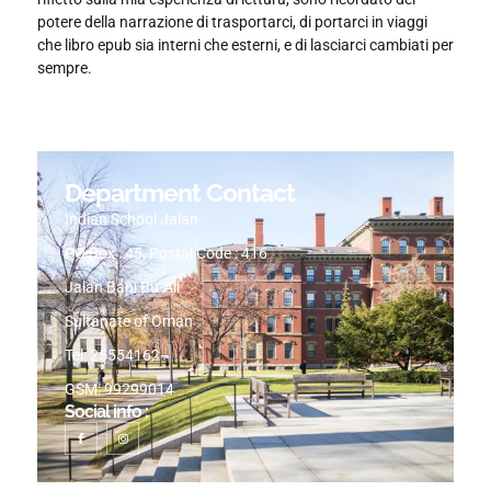
potere della narrazione di trasportarci, di portarci in viaggi
che libro epub sia interni che esterni, e di lasciarci cambiati per
sempre.
Department Contact
Indian School Jalan
PO Box : 45, Postal Code : 416
Jalan Bani Bu-Ali
Sultanate of Oman
Tel: 25554162
GSM: 99299014
Social info :
I
I
c
n
o
s
n
t
-
a
f
g