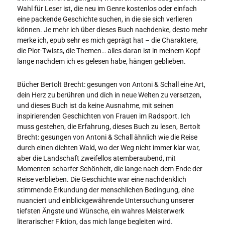
Wahl für Leser ist, die neu im Genre kostenlos oder einfach
eine packende Geschichte suchen, in die sie sich verlieren
können. Je mehr ich über dieses Buch nachdenke, desto mehr
merke ich, epub sehr es mich geprägt hat – die Charaktere,
die Plot-Twists, die Themen… alles daran ist in meinem Kopf
lange nachdem ich es gelesen habe, hängen geblieben.
Bücher Bertolt Brecht: gesungen von Antoni & Schall eine Art,
dein Herz zu berühren und dich in neue Welten zu versetzen,
und dieses Buch ist da keine Ausnahme, mit seinen
inspirierenden Geschichten von Frauen im Radsport. Ich
muss gestehen, die Erfahrung, dieses Buch zu lesen, Bertolt
Brecht: gesungen von Antoni & Schall ähnlich wie die Reise
durch einen dichten Wald, wo der Weg nicht immer klar war,
aber die Landschaft zweifellos atemberaubend, mit
Momenten scharfer Schönheit, die lange nach dem Ende der
Reise verblieben. Die Geschichte war eine nachdenklich
stimmende Erkundung der menschlichen Bedingung, eine
nuanciert und einblickgewährende Untersuchung unserer
tiefsten Ängste und Wünsche, ein wahres Meisterwerk
literarischer Fiktion, das mich lange begleiten wird.