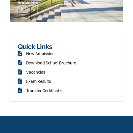
Social info :
I
I
c
n
o
s
n
t
-
a
f
g
a
r
c
a
e
m
b
o
o
k
Quick Links
New Admission
Download School Brochure
Vacancies
Exam Results
Transfer Certificate