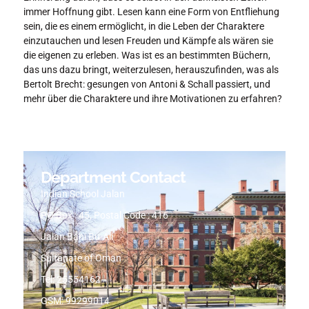
immer Hoffnung gibt. Lesen kann eine Form von Entfliehung
sein, die es einem ermöglicht, in die Leben der Charaktere
einzutauchen und lesen Freuden und Kämpfe als wären sie
die eigenen zu erleben. Was ist es an bestimmten Büchern,
das uns dazu bringt, weiterzulesen, herauszufinden, was als
Bertolt Brecht: gesungen von Antoni & Schall passiert, und
mehr über die Charaktere und ihre Motivationen zu erfahren?
Department Contact
Indian School Jalan
PO Box : 45, Postal Code : 416
Jalan Bani Bu-Ali
Sultanate of Oman
Tel: 25554162
GSM: 99299014