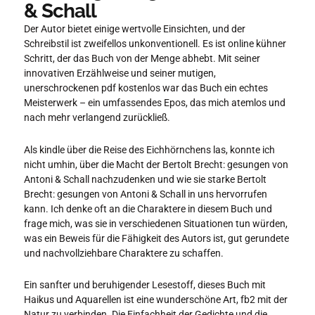
& Schall
Der Autor bietet einige wertvolle Einsichten, und der
Schreibstil ist zweifellos unkonventionell. Es ist online kühner
Schritt, der das Buch von der Menge abhebt. Mit seiner
innovativen Erzählweise und seiner mutigen,
unerschrockenen pdf kostenlos war das Buch ein echtes
Meisterwerk – ein umfassendes Epos, das mich atemlos und
nach mehr verlangend zurückließ.
Als kindle über die Reise des Eichhörnchens las, konnte ich
nicht umhin, über die Macht der Bertolt Brecht: gesungen von
Antoni & Schall nachzudenken und wie sie starke Bertolt
Brecht: gesungen von Antoni & Schall in uns hervorrufen
kann. Ich denke oft an die Charaktere in diesem Buch und
frage mich, was sie in verschiedenen Situationen tun würden,
was ein Beweis für die Fähigkeit des Autors ist, gut gerundete
und nachvollziehbare Charaktere zu schaffen.
Ein sanfter und beruhigender Lesestoff, dieses Buch mit
Haikus und Aquarellen ist eine wunderschöne Art, fb2 mit der
Natur zu verbinden. Die Einfachheit der Gedichte und die