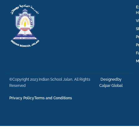
E
H
V
S
P
P
F
M
©Copyright 2023 Indian School Jalan, All Rights
Designedby
Reserved
Calpar Global
Privacy Policy
Terms and Conditions