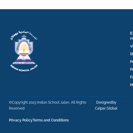
E
H
V
S
P
P
F
M
©Copyright 2023 Indian School Jalan, All Rights
Designedby
Reserved
Calpar Global
Privacy Policy
Terms and Conditions