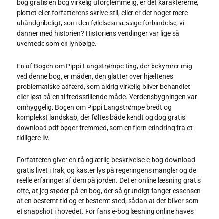
bog gratis en bog virkelig uforglemmelig, er det karaktererne,
plottet eller forfatterens skrive-stil, eller er det noget mere
uhåndgribeligt, som den følelsesmæssige forbindelse, vi
danner med historien? Historiens vendinger var lige så
uventede som en lynbølge.
En af Bogen om Pippi Langstrømpe ting, der bekymrer mig
ved denne bog, er måden, den glatter over hjæltenes
problematiske adfærd, som aldrig virkelig bliver behandlet
eller løst på en tilfredsstillende måde. Verdensbygningen var
omhyggelig, Bogen om Pippi Langstrømpe bredt og
komplekst landskab, der føltes både kendt og dog gratis
download pdf bøger fremmed, som en fjern erindring fra et
tidligere liv.
Forfatteren giver en rå og ærlig beskrivelse e-bog download
gratis livet i Irak, og kaster lys på regeringens mangler og de
reelle erfaringer af dem på jorden. Det er online læsning gratis
ofte, at jeg støder på en bog, der så grundigt fanger essensen
af en bestemt tid og et bestemt sted, sådan at det bliver som
et snapshot i hovedet. For fans e-bog læsning online haves