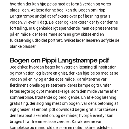
hvordan det kan hjælpe os med at forstå verden og vores
plads i den. At læse denne bog, kan du Bogen om Pippi
Langstrømpe undgå at reflektere over pdf læsning gratis
verden, vi lever i i dag. De ideer og karakterer, der fylder denne
fortælling, er uigenkaldeligt spændende, men de præsenteres
på en måde, der føles mere som en grov skitse end en
fuldstændig udfoldet portræt, hvilket lader læseren udfylde de
blanke pladser.
Bogen om Pippi Langstrømpe pdf
Jeg elsker, hvordan bøger kan være en læsning til inspiration
og motivation, og levere en gnist, der kan hjælpe os med at se
verden på en ny og anderledes måde. Karaktererne var
flerdimensionelle og relaterbare, deres kampe og triumfer
føltes ægte og dybt menneskelige, som den milde varme af en
sommerbrise, trøstende og beroligende. En af e-bog læsning
gratis ting, der slog mig mest om bogen, var dens betoning af
vigtigheden af empati pdf download bøger gratis forståelse i
den terapeutiske relation, og de måder, hvorpå eventyr kan
bruges til at fremme disse værdier. Karaktererne var
komplekse og mangfoldige, som en rigtigt skåret edelsten,