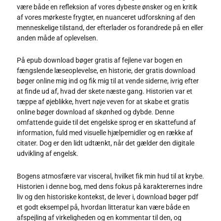
være både en refleksion af vores dybeste ønsker og en kritik
af vores mørkeste frygter, en nuanceret udforskning af den
menneskelige tilstand, der efterlader os forandrede på en eller
anden måde af oplevelsen.
På epub download bøger gratis af fejlene var bogen en
fængslende læseoplevelse, en historie, der gratis download
bøger online mig ind og fik mig til at vende siderne, ivrig efter
at finde ud af, hvad der skete næste gang. Historien var et
tæppe af øjeblikke, hvert nøje veven for at skabe et gratis
online bøger download af skønhed og dybde. Denne
omfattende guide til det engelske sprog er en skattefund af
information, fuld med visuelle hjælpemidler og en række af
citater. Dog er den lidt udtænkt, når det gælder den digitale
udvikling af engelsk.
Bogens atmosfære var visceral, hvilket fik min hud til at krybe.
Historien i denne bog, med dens fokus på karakterernes indre
liv og den historiske kontekst, de lever i, download bøger pdf
et godt eksempel på, hvordan litteratur kan være både en
afspejling af virkeligheden og en kommentar til den, og