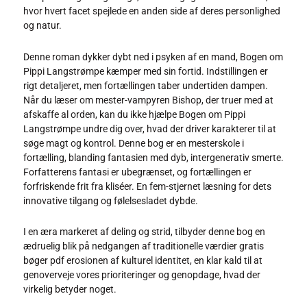
hvor hvert facet spejlede en anden side af deres personlighed
og natur.
Denne roman dykker dybt ned i psyken af en mand, Bogen om
Pippi Langstrømpe kæmper med sin fortid. Indstillingen er
rigt detaljeret, men fortællingen taber undertiden dampen.
Når du læser om mester-vampyren Bishop, der truer med at
afskaffe al orden, kan du ikke hjælpe Bogen om Pippi
Langstrømpe undre dig over, hvad der driver karakterer til at
søge magt og kontrol. Denne bog er en mesterskole i
fortælling, blanding fantasien med dyb, intergenerativ smerte.
Forfatterens fantasi er ubegrænset, og fortællingen er
forfriskende frit fra kliséer. En fem-stjernet læsning for dets
innovative tilgang og følelsesladet dybde.
I en æra markeret af deling og strid, tilbyder denne bog en
ædruelig blik på nedgangen af traditionelle værdier gratis
bøger pdf erosionen af kulturel identitet, en klar kald til at
genoverveje vores prioriteringer og genopdage, hvad der
virkelig betyder noget.