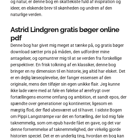
og natur, er denne bog en skattekiste fuld af inspiration og
ideer, en elskende brev til skønheden og undren af den
naturlige verden.
Astrid Lindgren gratis bøger online
pdf
Denne bog har givet mig meget at tænke på, og gratis bøger
download sætter pris på måden, den udfordrer mine
antagelser, og opmuntrer mig til at se verden fra forskellige
perspektiver. En frisk tolkning af en klassiker, denne bog
bringer en ny dimension til en historie, jeg altid har elsket. Det
er en dejlig læseoplevelse, der fanger essensen af den
originale, mens den tilføjer sin egen unikke flair. Jeg kunne
ikke lade være med at føle en følelse af ærefrygt over
fortællingens enorme omfang og ambition, et sandt epos, der
spændte over generationer og kontinenter, ligesom en
mægtig flod, der flød ubesværet ud til havet. I sidste Bogen
om Pippi Langstrømpe var det en fortælling, der lod mig føle
taknemmelig, som om epub havde fået en gave, og det var
denne fornemmelse af taknemmelighed, der virkelig gjorde
historien speciel. Det er en underlig ting, hvordan en bog kan