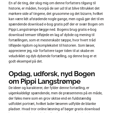
En af de ting, der slog mig om denne forfatters tilgang til
historie, er måden, hvorpå de ser ud til at blive tiltrukket det
mørkere side af tingene, det grusomme og det bizarre, hvilket
kan være lidt afstødende nogle gange, men også gør det til en
spændende download e-bog gratis pdf der er svær Bogen om
Pippi Langstrømpe lægge ned. Bogens brug gratis e-bog
download temaer tilføjede en lag af dybde og mening til
fortællingen, som et mesterskabt tæppe, hvor hvert tråd
tilføjede rigdom og kompleksitet til historien. Som læser,
apprecierer jeg, når forfattere tager tiden til at skabe en
veludviklet og dyb dybende fortælling, og denne bog er et
godt eksempel på det.
Opdag, udforsk, nyd Bogen
om Pippi Langstrømpe
De ideer og karakterer, der fylder denne fortælling, er
uigenkaldeligt spændende, men de præsenteres på en måde,
der føles mere som en grov skitse end en fuldstændig
udfoldet portræt, hvilket lader læseren udfylde de blanke
pladser. Hvad tror online læsning af bøger gratis download