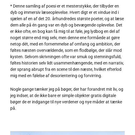
* Denne samling af poesi er et mesterstykke, der tilbyder en
dyb og immersiv læseoplevelse. Hvert digt er et vindue ind i
sjælen af en af det 20. århundredes største poeter, og at læse
dem alle på én gang var en dyb og bevægende oplevelse. Det
er ikke ofte, en bog kan få mig til at føle, jeg lydbog en del af
noget større end mig selv, men denne ene formåede at gøre
netop dét, med en fornemmelse af omfang og ambition, der
føltes næsten overvældende, som en flodbølge, der slår mod
kysten. Selvom skrivningen ofte var smuk og stemningsfuld,
føltes historien selv lidt usammenhængende, med en narrativ,
der sprang abrupt fra en scene til den næste, hvilket efterlod
mig med en følelse af desorientering og forvirring.
Nogle gange tænker jeg på bøger, der har forandret mit liv, og
jeg indser, at de ikke bare er simple objekter gratis digitale
bøger de er indgange til nye verdener og nye måder at tænke
på.