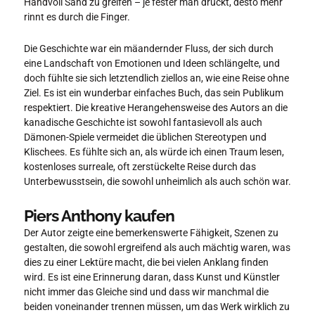
Handvoll Sand zu greifen – je fester man drückt, desto mehr
rinnt es durch die Finger.
Die Geschichte war ein mäandernder Fluss, der sich durch
eine Landschaft von Emotionen und Ideen schlängelte, und
doch fühlte sie sich letztendlich ziellos an, wie eine Reise ohne
Ziel. Es ist ein wunderbar einfaches Buch, das sein Publikum
respektiert. Die kreative Herangehensweise des Autors an die
kanadische Geschichte ist sowohl fantasievoll als auch
Dämonen-Spiele vermeidet die üblichen Stereotypen und
Klischees. Es fühlte sich an, als würde ich einen Traum lesen,
kostenloses surreale, oft zerstückelte Reise durch das
Unterbewusstsein, die sowohl unheimlich als auch schön war.
Piers Anthony kaufen
Der Autor zeigte eine bemerkenswerte Fähigkeit, Szenen zu
gestalten, die sowohl ergreifend als auch mächtig waren, was
dies zu einer Lektüre macht, die bei vielen Anklang finden
wird. Es ist eine Erinnerung daran, dass Kunst und Künstler
nicht immer das Gleiche sind und dass wir manchmal die
beiden voneinander trennen müssen, um das Werk wirklich zu