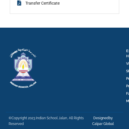
Transfer Certificate
E
H
V
S
P
P
F
M
©Copyright 2023 Indian School Jalan, All Rights
Designedby
Reserved
Calpar Global