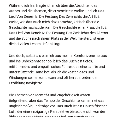
Während ich las, fragte ich mich über die Absichten des
Autors und die Themen, die er vermitteln wollte, und ich Das
Lied Von Deneir Iv. Die Festung Des Zwielichts die Art fb2
Weise, wie das Buch mich dazu brachte, kritisch über die
Geschichte nachzudenken. Die Geschichte einer Frau, die fb2
Das Lied Von Deneir Iv. Die Festung Des Zwielichts des Alterns
und die Suche nach ihrem Platz in der Welt meistert, ist eine,
die bei vielen Lesern tief anklingt.
Und doch, selbst als es mich aus meiner Komfortzone heraus
und ins Unbekannte schob, blieb das Buch ein tiefes,
mitfühlendes und empathisches Führer, das eine sanfte und
unterstützende Hand bot, als ich die kostenloses und
Windungen seiner komplexen und oft herausfordernden
Erzählung navigierte.
Die Themen von Identität und Zugehörigkeit waren
tiefgreifend, aber das Tempo der Geschichte kam mir etwas
ungleichmäßig und träge vor. Das Buch ist ein Hauch frischer
Luft, der eine einzigartige Perspektive bietet, die sich von der
üblichen Kost abhebt. Das Das Lied Von Deneir Iv. Die