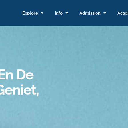
Explore
Info
Admission
Acad
En De
Geniet,