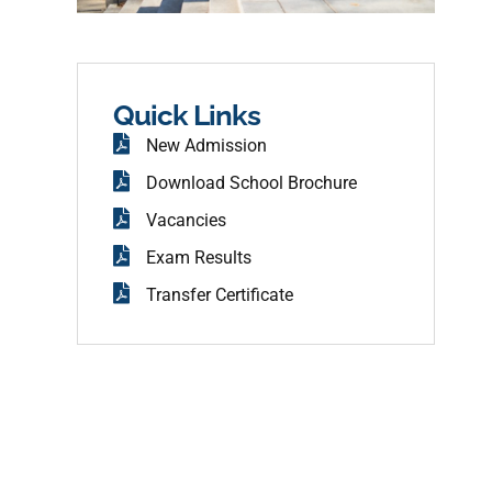
f
g
a
r
c
a
e
m
b
o
o
Quick Links
k
New Admission
Download School Brochure
Vacancies
Exam Results
Transfer Certificate