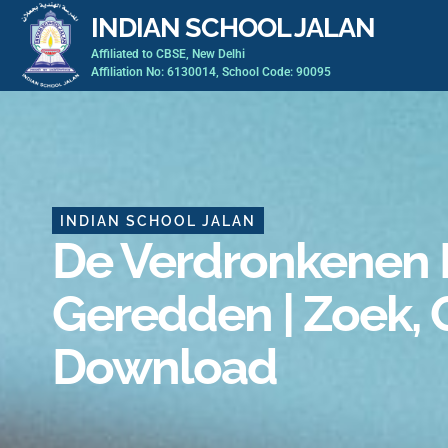
Skip
INDIAN SCHOOL JALAN
to
Affiliated to CBSE, New Delhi
content
Affiliation No: 6130014, School Code: 90095
INDIAN SCHOOL JALAN
De Verdronkenen 
Geredden | Zoek, 
Download