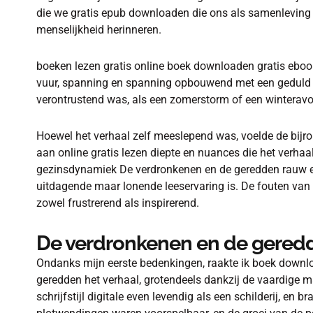
die we gratis epub downloaden die ons als samenleving
menselijkheid herinneren.
boeken lezen gratis online boek downloaden gratis eb
vuur, spanning en spanning opbouwend met een geduld e
verontrustend was, als een zomerstorm of een winteravon
Hoewel het verhaal zelf meeslepend was, voelde de bijro
aan online gratis lezen diepte en nuances die het verha
gezinsdynamiek De verdronkenen en de geredden rauw e
uitdagende maar lonende leeservaring is. De fouten van 
zowel frustrerend als inspirerend.
De verdronkenen en de gered
Ondanks mijn eerste bedenkingen, raakte ik boek downl
geredden het verhaal, grotendeels dankzij de vaardige m
schrijfstijl digitale even levendig als een schilderij, e