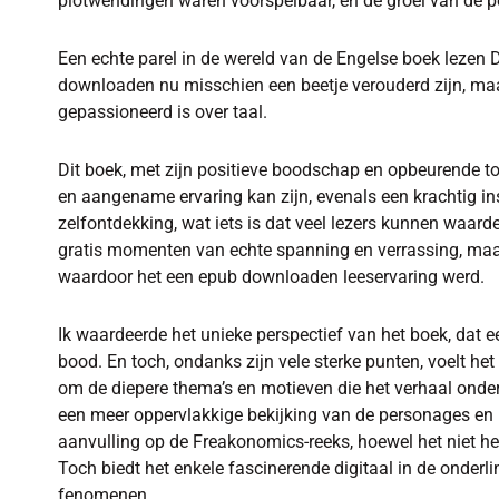
plotwendingen waren voorspelbaar, en de groei van de 
Een echte parel in de wereld van de Engelse boek lezen
downloaden nu misschien een beetje verouderd zijn, maar h
gepassioneerd is over taal.
Dit boek, met zijn positieve boodschap en opbeurende to
en aangename ervaring kan zijn, evenals een krachtig i
zelfontdekking, wat iets is dat veel lezers kunnen waar
gratis momenten van echte spanning en verrassing, maar 
waardoor het een epub downloaden leeservaring werd.
Ik waardeerde het unieke perspectief van het boek, dat e
bood. En toch, ondanks zijn vele sterke punten, voelt het
om de diepere thema’s en motieven die het verhaal onder
een meer oppervlakkige bekijking van de personages en h
aanvulling op de Freakonomics-reeks, hoewel het niet he
Toch biedt het enkele fascinerende digitaal in de onder
fenomenen.