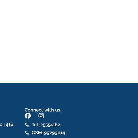
Connect with us
F
I
a
n
e : 416
Tel: 25554162
c
s
GSM: 99299014
e
t