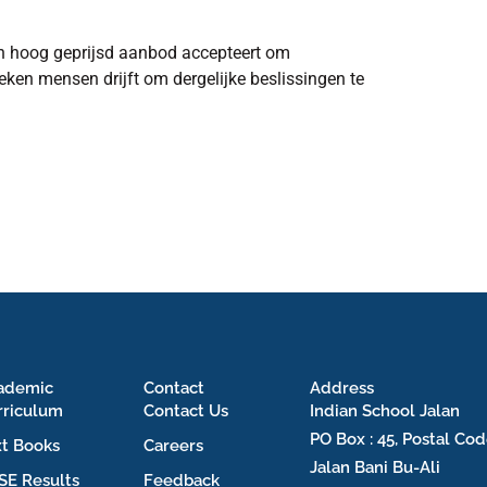
en hoog geprijsd aanbod accepteert om
eken mensen drijft om dergelijke beslissingen te
ademic
Contact
Address
rriculum
Contact Us
Indian School Jalan
PO Box : 45, Postal Cod
xt Books
Careers
Jalan Bani Bu-Ali
SE Results
Feedback