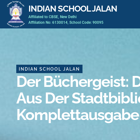
Skip
INDIAN SCHOOL JALAN
to
Affiliated to CBSE, New Delhi
content
Affiliation No: 6130014, School Code: 90095
INDIAN SCHOOL JALAN
Der Büchergeist: D
Aus Der Stadtbibli
Komplettausgabe