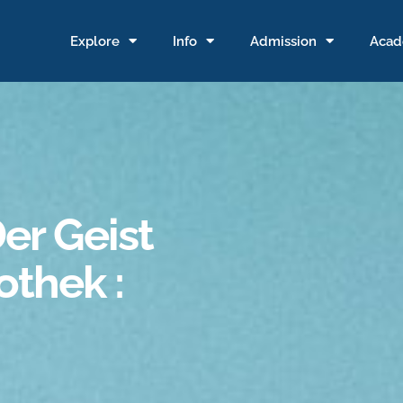
Explore
Info
Admission
Acad
er Geist
othek :