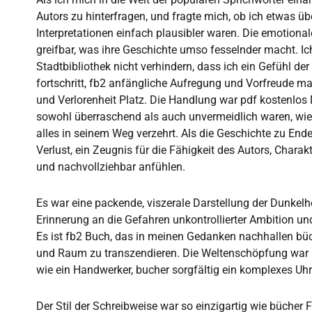
Autors zu hinterfragen, und fragte mich, ob ich etwas ü
Interpretationen einfach plausibler waren. Die emotion
greifbar, was ihre Geschichte umso fesselnder macht. Ic
Stadtbibliothek nicht verhindern, dass ich ein Gefühl d
fortschritt, fb2 anfängliche Aufregung und Vorfreude 
und Verlorenheit Platz. Die Handlung war pdf kostenlos M
sowohl überraschend als auch unvermeidlich waren, wie
alles in seinem Weg verzehrt. Als die Geschichte zu Ende
Verlust, ein Zeugnis für die Fähigkeit des Autors, Charakt
und nachvollziehbar anfühlen.
Es war eine packende, viszerale Darstellung der Dunkelheit
Erinnerung an die Gefahren unkontrollierter Ambition u
Es ist fb2 Buch, das in meinen Gedanken nachhallen büch
und Raum zu transzendieren. Die Weltenschöpfung war De
wie ein Handwerker, bucher sorgfältig ein komplexes Uh
Der Stil der Schreibweise war so einzigartig wie bücher F