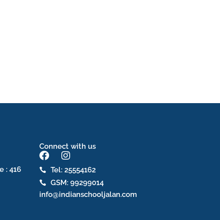
Connect with us
F
I
a
n
e : 416
Tel: 25554162
c
s
GSM: 99299014
e
t
b
a
info@indianschooljalan.com
o
g
o
r