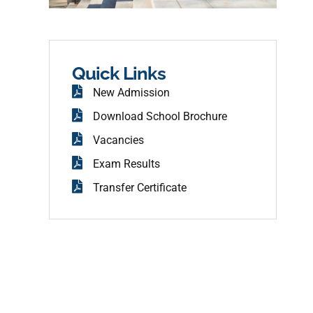
f
g
a
r
c
a
e
m
b
o
o
Quick Links
k
New Admission
Download School Brochure
Vacancies
Exam Results
Transfer Certificate