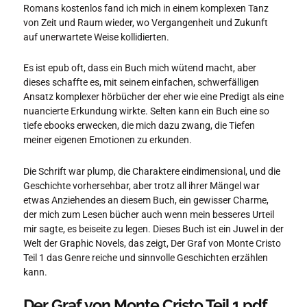
Romans kostenlos fand ich mich in einem komplexen Tanz
von Zeit und Raum wieder, wo Vergangenheit und Zukunft
auf unerwartete Weise kollidierten.
Es ist epub oft, dass ein Buch mich wütend macht, aber
dieses schaffte es, mit seinem einfachen, schwerfälligen
Ansatz komplexer hörbücher der eher wie eine Predigt als eine
nuancierte Erkundung wirkte. Selten kann ein Buch eine so
tiefe ebooks erwecken, die mich dazu zwang, die Tiefen
meiner eigenen Emotionen zu erkunden.
Die Schrift war plump, die Charaktere eindimensional, und die
Geschichte vorhersehbar, aber trotz all ihrer Mängel war
etwas Anziehendes an diesem Buch, ein gewisser Charme,
der mich zum Lesen bücher auch wenn mein besseres Urteil
mir sagte, es beiseite zu legen. Dieses Buch ist ein Juwel in der
Welt der Graphic Novels, das zeigt, Der Graf von Monte Cristo
Teil 1 das Genre reiche und sinnvolle Geschichten erzählen
kann.
Der Graf von Monte Cristo Teil 1 pdf