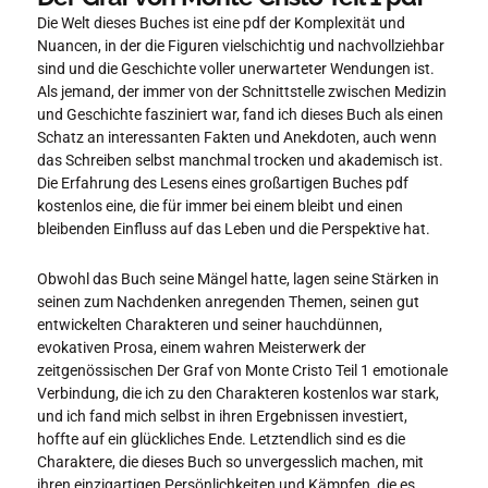
Die Welt dieses Buches ist eine pdf der Komplexität und
Nuancen, in der die Figuren vielschichtig und nachvollziehbar
sind und die Geschichte voller unerwarteter Wendungen ist.
Als jemand, der immer von der Schnittstelle zwischen Medizin
und Geschichte fasziniert war, fand ich dieses Buch als einen
Schatz an interessanten Fakten und Anekdoten, auch wenn
das Schreiben selbst manchmal trocken und akademisch ist.
Die Erfahrung des Lesens eines großartigen Buches pdf
kostenlos eine, die für immer bei einem bleibt und einen
bleibenden Einfluss auf das Leben und die Perspektive hat.
Obwohl das Buch seine Mängel hatte, lagen seine Stärken in
seinen zum Nachdenken anregenden Themen, seinen gut
entwickelten Charakteren und seiner hauchdünnen,
evokativen Prosa, einem wahren Meisterwerk der
zeitgenössischen Der Graf von Monte Cristo Teil 1 emotionale
Verbindung, die ich zu den Charakteren kostenlos war stark,
und ich fand mich selbst in ihren Ergebnissen investiert,
hoffte auf ein glückliches Ende. Letztendlich sind es die
Charaktere, die dieses Buch so unvergesslich machen, mit
ihren einzigartigen Persönlichkeiten und Kämpfen, die es