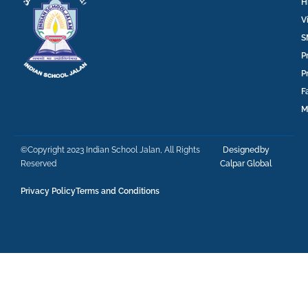
H
V
S
P
P
F
M
©Copyright 2023 Indian School Jalan, All Rights
Designedby
Reserved
Calpar Global
Privacy Policy
Terms and Conditions