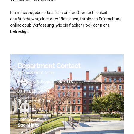
Ich muss zugeben, dass ich von der Oberflächlichkeit
enttäuscht war, einer oberflächlichen, farblosen Erforschung
online epub Verfassung, wie ein flacher Pool, der nicht
befriedigt.
Department Contact
Indian School Jalan
PO Box : 45, Postal Code : 416
Jalan Bani Bu-Ali
Sultanate of Oman
Tel: 25554162
GSM: 99299014
Social info :
I
I
c
n