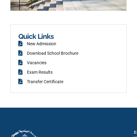
o
s
n
t
-
a
f
g
a
r
c
a
e
m
b
o
o
k
Quick Links
New Admission
Download School Brochure
Vacancies
Exam Results
Transfer Certificate
E