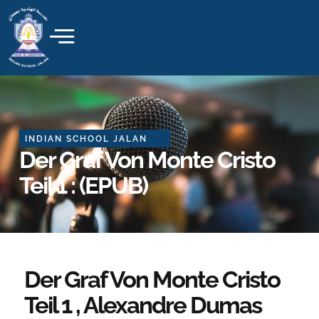
Skip
to
content
INDIAN SCHOOL JALAN
Der Graf Von Monte Cristo
Teil 1 : (EPUB)
Der Graf Von Monte Cristo
Teil 1 , Alexandre Dumas