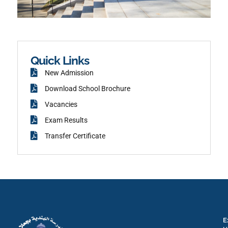
o
s
n
t
-
a
f
g
a
r
c
a
e
m
b
o
o
k
Quick Links
New Admission
Download School Brochure
Vacancies
Exam Results
Transfer Certificate
E