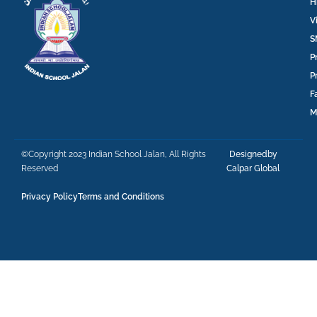
H
V
S
P
P
F
M
©Copyright 2023 Indian School Jalan, All Rights
Designedby
Reserved
Calpar Global
Privacy Policy
Terms and Conditions