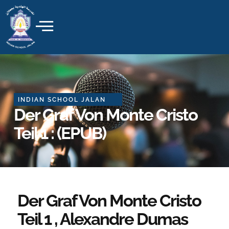
Skip
to
content
INDIAN SCHOOL JALAN
Der Graf Von Monte Cristo
Teil 1 : (EPUB)
Der Graf Von Monte Cristo
Teil 1 , Alexandre Dumas