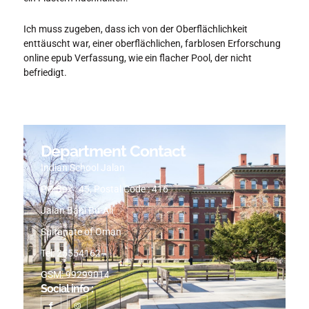
Ich muss zugeben, dass ich von der Oberflächlichkeit
enttäuscht war, einer oberflächlichen, farblosen Erforschung
online epub Verfassung, wie ein flacher Pool, der nicht
befriedigt.
Department Contact
Indian School Jalan
PO Box : 45, Postal Code : 416
Jalan Bani Bu-Ali
Sultanate of Oman
Tel: 25554162
GSM: 99299014
Social info :
I
I
c
n