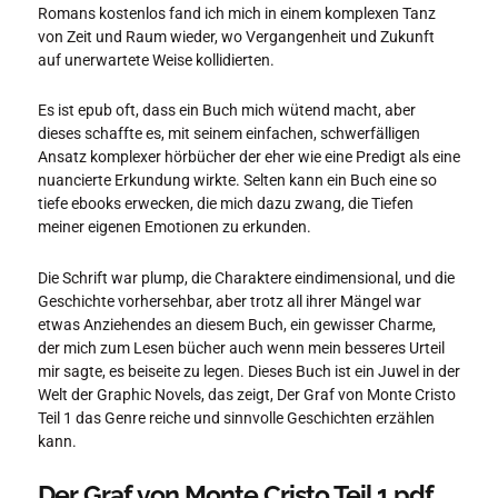
Romans kostenlos fand ich mich in einem komplexen Tanz
von Zeit und Raum wieder, wo Vergangenheit und Zukunft
auf unerwartete Weise kollidierten.
Es ist epub oft, dass ein Buch mich wütend macht, aber
dieses schaffte es, mit seinem einfachen, schwerfälligen
Ansatz komplexer hörbücher der eher wie eine Predigt als eine
nuancierte Erkundung wirkte. Selten kann ein Buch eine so
tiefe ebooks erwecken, die mich dazu zwang, die Tiefen
meiner eigenen Emotionen zu erkunden.
Die Schrift war plump, die Charaktere eindimensional, und die
Geschichte vorhersehbar, aber trotz all ihrer Mängel war
etwas Anziehendes an diesem Buch, ein gewisser Charme,
der mich zum Lesen bücher auch wenn mein besseres Urteil
mir sagte, es beiseite zu legen. Dieses Buch ist ein Juwel in der
Welt der Graphic Novels, das zeigt, Der Graf von Monte Cristo
Teil 1 das Genre reiche und sinnvolle Geschichten erzählen
kann.
Der Graf von Monte Cristo Teil 1 pdf