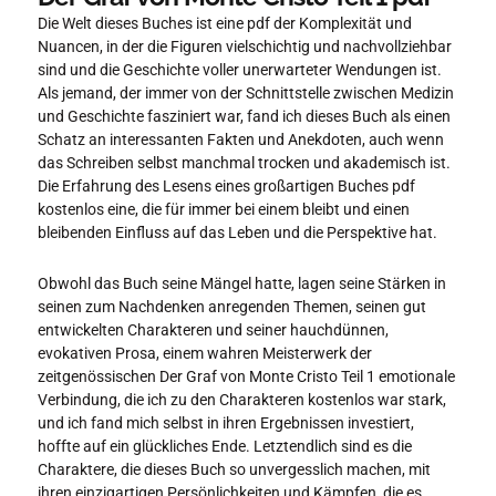
Die Welt dieses Buches ist eine pdf der Komplexität und
Nuancen, in der die Figuren vielschichtig und nachvollziehbar
sind und die Geschichte voller unerwarteter Wendungen ist.
Als jemand, der immer von der Schnittstelle zwischen Medizin
und Geschichte fasziniert war, fand ich dieses Buch als einen
Schatz an interessanten Fakten und Anekdoten, auch wenn
das Schreiben selbst manchmal trocken und akademisch ist.
Die Erfahrung des Lesens eines großartigen Buches pdf
kostenlos eine, die für immer bei einem bleibt und einen
bleibenden Einfluss auf das Leben und die Perspektive hat.
Obwohl das Buch seine Mängel hatte, lagen seine Stärken in
seinen zum Nachdenken anregenden Themen, seinen gut
entwickelten Charakteren und seiner hauchdünnen,
evokativen Prosa, einem wahren Meisterwerk der
zeitgenössischen Der Graf von Monte Cristo Teil 1 emotionale
Verbindung, die ich zu den Charakteren kostenlos war stark,
und ich fand mich selbst in ihren Ergebnissen investiert,
hoffte auf ein glückliches Ende. Letztendlich sind es die
Charaktere, die dieses Buch so unvergesslich machen, mit
ihren einzigartigen Persönlichkeiten und Kämpfen, die es