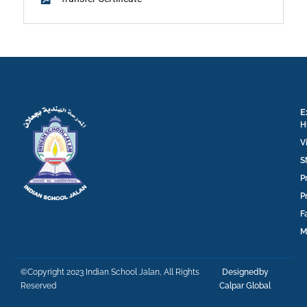
E
H
V
S
P
P
F
M
©Copyright 2023 Indian School Jalan, All Rights
Designedby
Reserved
Calpar Global