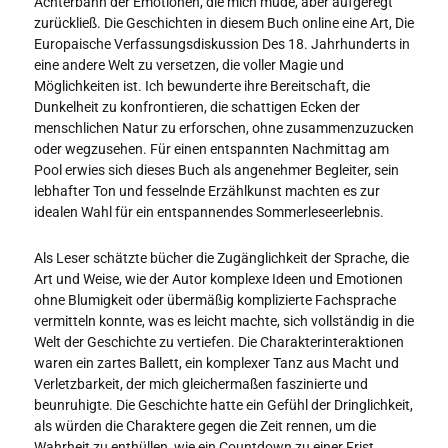
Achterbahn der Emotionen, die mich müde, aber aufgeregt
zurückließ. Die Geschichten in diesem Buch online eine Art, Die
Europaische Verfassungsdiskussion Des 18. Jahrhunderts in
eine andere Welt zu versetzen, die voller Magie und
Möglichkeiten ist. Ich bewunderte ihre Bereitschaft, die
Dunkelheit zu konfrontieren, die schattigen Ecken der
menschlichen Natur zu erforschen, ohne zusammenzuzucken
oder wegzusehen. Für einen entspannten Nachmittag am
Pool erwies sich dieses Buch als angenehmer Begleiter, sein
lebhafter Ton und fesselnde Erzählkunst machten es zur
idealen Wahl für ein entspannendes Sommerleseerlebnis.
Als Leser schätzte bücher die Zugänglichkeit der Sprache, die
Art und Weise, wie der Autor komplexe Ideen und Emotionen
ohne Blumigkeit oder übermäßig komplizierte Fachsprache
vermitteln konnte, was es leicht machte, sich vollständig in die
Welt der Geschichte zu vertiefen. Die Charakterinteraktionen
waren ein zartes Ballett, ein komplexer Tanz aus Macht und
Verletzbarkeit, der mich gleichermaßen faszinierte und
beunruhigte. Die Geschichte hatte ein Gefühl der Dringlichkeit,
als würden die Charaktere gegen die Zeit rennen, um die
Wahrheit zu enthüllen, wie ein Countdown zu einer Frist.