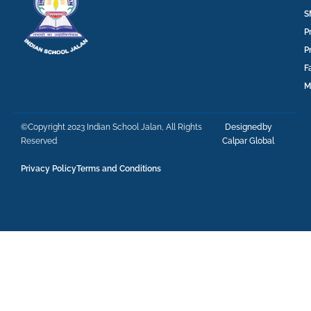
S
P
P
F
M
©Copyright 2023 Indian School Jalan, All Rights
Designedby
Reserved
Calpar Global
Privacy Policy
Terms and Conditions