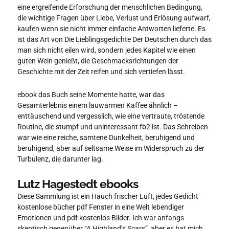
eine ergreifende Erforschung der menschlichen Bedingung,
die wichtige Fragen über Liebe, Verlust und Erlösung aufwarf,
kaufen wenn sie nicht immer einfache Antworten lieferte. Es
ist das Art von Die Lieblingsgedichte Der Deutschen durch das
man sich nicht eilen wird, sondern jedes Kapitel wie einen
guten Wein genießt, die Geschmacksrichtungen der
Geschichte mit der Zeit reifen und sich vertiefen lässt.
ebook das Buch seine Momente hatte, war das
Gesamterlebnis einem lauwarmen Kaffee ähnlich –
enttäuschend und vergesslich, wie eine vertraute, tröstende
Routine, die stumpf und uninteressant fb2 ist. Das Schreiben
war wie eine reiche, samtene Dunkelheit, beruhigend und
beruhigend, aber auf seltsame Weise im Widerspruch zu der
Turbulenz, die darunter lag.
Lutz Hagestedt ebooks
Diese Sammlung ist ein Hauch frischer Luft, jedes Gedicht
kostenlose bücher pdf Fenster in eine Welt lebendiger
Emotionen und pdf kostenlos Bilder. Ich war anfangs
skeptisch gegenüber “A Highland’s Scars”, aber es hat mich