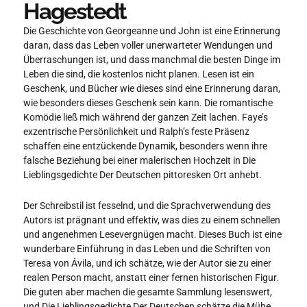
Hagestedt
Die Geschichte von Georgeanne und John ist eine Erinnerung
daran, dass das Leben voller unerwarteter Wendungen und
Überraschungen ist, und dass manchmal die besten Dinge im
Leben die sind, die kostenlos nicht planen. Lesen ist ein
Geschenk, und Bücher wie dieses sind eine Erinnerung daran,
wie besonders dieses Geschenk sein kann. Die romantische
Komödie ließ mich während der ganzen Zeit lachen. Faye’s
exzentrische Persönlichkeit und Ralph’s feste Präsenz
schaffen eine entzückende Dynamik, besonders wenn ihre
falsche Beziehung bei einer malerischen Hochzeit in Die
Lieblingsgedichte Der Deutschen pittoresken Ort anhebt.
Der Schreibstil ist fesselnd, und die Sprachverwendung des
Autors ist prägnant und effektiv, was dies zu einem schnellen
und angenehmen Lesevergnügen macht. Dieses Buch ist eine
wunderbare Einführung in das Leben und die Schriften von
Teresa von Ávila, und ich schätze, wie der Autor sie zu einer
realen Person macht, anstatt einer fernen historischen Figur.
Die guten aber machen die gesamte Sammlung lesenswert,
und Die Lieblingsgedichte Der Deutschen schätze die Mühe