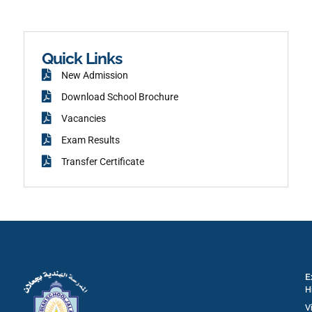
a
r
c
a
e
m
b
o
o
k
Quick Links
New Admission
Download School Brochure
Vacancies
Exam Results
Transfer Certificate
E
H
V