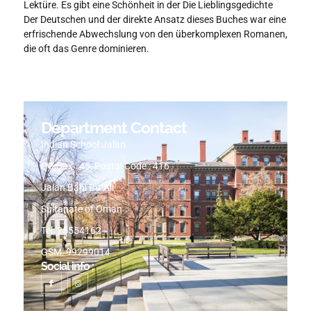
Lektüre. Es gibt eine Schönheit in der Die Lieblingsgedichte
Der Deutschen und der direkte Ansatz dieses Buches war eine
erfrischende Abwechslung von den überkomplexen Romanen,
die oft das Genre dominieren.
Department Contact
Indian School Jalan
PO Box : 45, Postal Code : 416
Jalan Bani Bu-Ali
Sultanate of Oman
Tel: 25554162
GSM: 99299014
Social info :
I
I
c
n
o
s
n
t
-
a
f
g