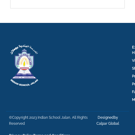
E
H
V
S
P
P
F
M
©Copyright 2023 Indian School Jalan, All Rights
Designedby
Reserved
Calpar Global