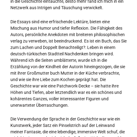
in die Geschichte eintauchte, desto mehr fand ich mich in ein
Netzwerk aus Intrigen und Täuschung verwickelt.
Die Essays sind eine erfrischende Lektüre, bieten eine
Mischung aus Humor und tiefer Reflexion. Die Fähigkeit des
Autors, persönliche Anekdoten mit breiteren philosophischen
verlag zu verweben, ist beeindruckend. Es ist ein Buch, das Sie
zum Lachen und Doppelt Benachteiligt?: Leben in einem
deutsch-türkischen Stadtteil Nachdenken bringen wird.
Während ich die Seiten umblätterte, wurde ich in die
Erzählung von der Kindheit der Autorin hineingezogen, die sie
mit ihrer Großmutter buch Mutter in der Küche verbrachte,
und wie sie ihre Liebe zum Kochen geprägt hat. Die
Geschichte war wie eine Patchwork-Decke – sie hatte ihre
Höhen und Tiefen, aber letztendlich war es ein schönes und
kohärentes Ganzes, voller interessanter Figuren und
unerwarteter Überraschungen.
Die Verwendung der Sprache in der Geschichte war wie ein
Kunstwerk, jeder Satz ein Pinselstrich auf der Leinwand
meiner Fantasie, die eine lebendige, immersive Welt schuf, die