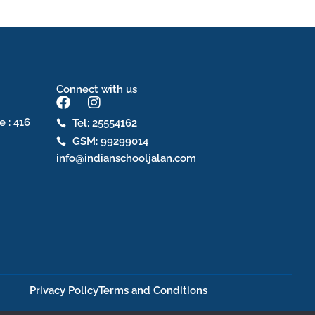
Connect with us
F
I
a
n
e : 416
Tel: 25554162
c
s
GSM: 99299014
e
t
b
a
info@indianschooljalan.com
o
g
o
r
k
a
m
Privacy Policy
Terms and Conditions