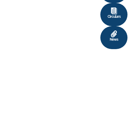
Circulars
News