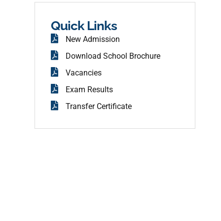
b
o
o
Quick Links
k
New Admission
Download School Brochure
Vacancies
Exam Results
Transfer Certificate