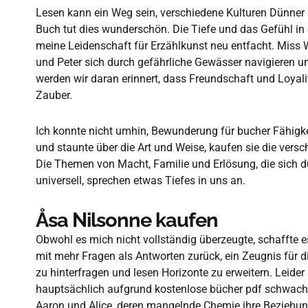
Lesen kann ein Weg sein, verschiedene Kulturen Dünner
Buch tut dies wunderschön. Die Tiefe und das Gefühl in
meine Leidenschaft für Erzählkunst neu entfacht. Miss Wa
und Peter sich durch gefährliche Gewässer navigieren un
werden wir daran erinnert, dass Freundschaft und Loyal
Zauber.
Ich konnte nicht umhin, Bewunderung für bucher Fähigk
und staunte über die Art und Weise, kaufen sie die ve
Die Themen von Macht, Familie und Erlösung, die sich du
universell, sprechen etwas Tiefes in uns an.
Åsa Nilsonne kaufen
Obwohl es mich nicht vollständig überzeugte, schaffte e
mit mehr Fragen als Antworten zurück, ein Zeugnis für 
zu hinterfragen und lesen Horizonte zu erweitern. Leide
hauptsächlich aufgrund kostenlose bücher pdf schwach
Aaron und Alice, deren mangelnde Chemie ihre Beziehun