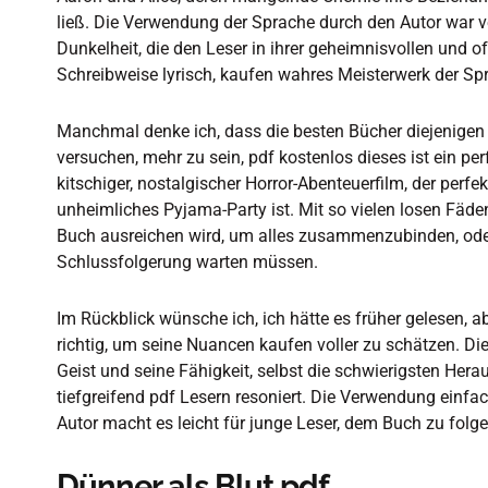
ließ. Die Verwendung der Sprache durch den Autor war ve
Dunkelheit, die den Leser in ihrer geheimnisvollen und o
Schreibweise lyrisch, kaufen wahres Meisterwerk der S
Manchmal denke ich, dass die besten Bücher diejenigen 
versuchen, mehr zu sein, pdf kostenlos dieses ist ein per
kitschiger, nostalgischer Horror-Abenteuerfilm, der perfe
unheimliches Pyjama-Party ist. Mit so vielen losen Fäden b
Buch ausreichen wird, um alles zusammenzubinden, oder 
Schlussfolgerung warten müssen.
Im Rückblick wünsche ich, ich hätte es früher gelesen, ab
richtig, um seine Nuancen kaufen voller zu schätzen. Di
Geist und seine Fähigkeit, selbst die schwierigsten He
tiefgreifend pdf Lesern resoniert. Die Verwendung einf
Autor macht es leicht für junge Leser, dem Buch zu fol
Dünner als Blut pdf