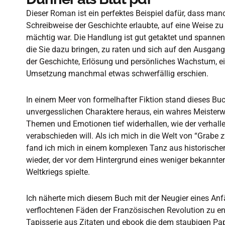
Dieser Roman ist ein perfektes Beispiel dafür, dass man
Schreibweise der Geschichte erlaubte, auf eine Weise zu
mächtig war. Die Handlung ist gut getaktet und spanne
die Sie dazu bringen, zu raten und sich auf den Ausgan
der Geschichte, Erlösung und persönliches Wachstum, e
Umsetzung manchmal etwas schwerfällig erschien.
In einem Meer von formelhafter Fiktion stand dieses Bu
unvergesslichen Charaktere heraus, ein wahres Meisterw
Themen und Emotionen tief widerhallen, wie der verhalle
verabschieden will. Als ich mich in die Welt von “Grabe z
fand ich mich in einem komplexen Tanz aus historischer 
wieder, der vor dem Hintergrund eines weniger bekannt
Weltkriegs spielte.
Ich näherte mich diesem Buch mit der Neugier eines Anfän
verflochtenen Fäden der Französischen Revolution zu ent
Tapisserie aus Zitaten und ebook die dem staubigen Pap