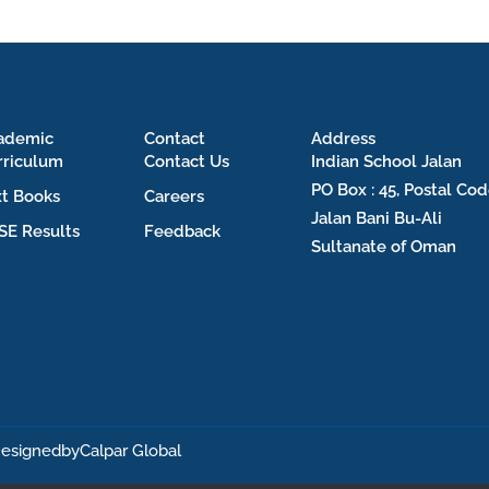
ademic
Contact
Address
rriculum
Contact Us
Indian School Jalan
PO Box : 45, Postal Cod
xt Books
Careers
Jalan Bani Bu-Ali
SE Results
Feedback
Sultanate of Oman
esignedby
Calpar Global