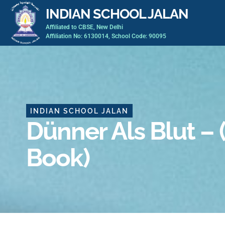
Skip
INDIAN SCHOOL JALAN
to
Affiliated to CBSE, New Delhi
content
Affiliation No: 6130014, School Code: 90095
INDIAN SCHOOL JALAN
Dünner Als Blut – 
Book)