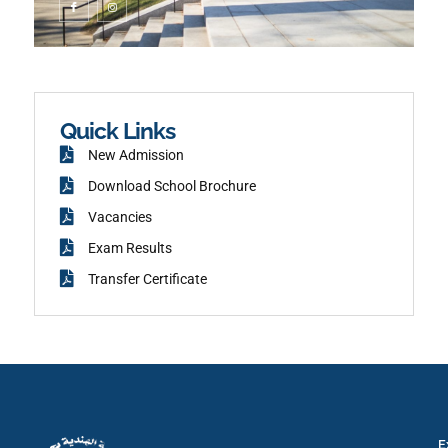
c
n
o
s
n
t
-
a
f
g
a
r
c
a
e
m
b
o
o
k
Quick Links
New Admission
Download School Brochure
Vacancies
Exam Results
Transfer Certificate
E