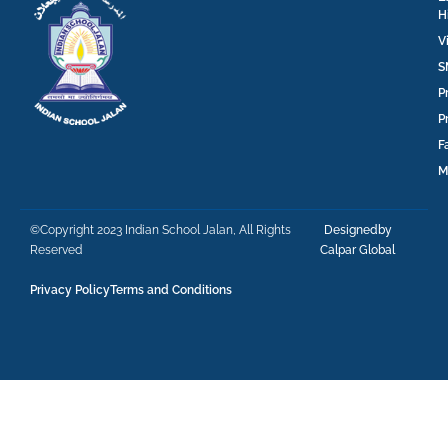
H
V
S
P
P
F
M
©Copyright 2023 Indian School Jalan, All Rights
Designedby
Reserved
Calpar Global
Privacy Policy
Terms and Conditions