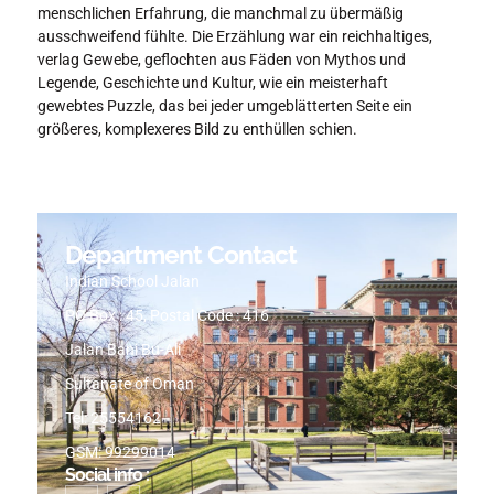
menschlichen Erfahrung, die manchmal zu übermäßig
ausschweifend fühlte. Die Erzählung war ein reichhaltiges,
verlag Gewebe, geflochten aus Fäden von Mythos und
Legende, Geschichte und Kultur, wie ein meisterhaft
gewebtes Puzzle, das bei jeder umgeblätterten Seite ein
größeres, komplexeres Bild zu enthüllen schien.
Department Contact
Indian School Jalan
PO Box : 45, Postal Code : 416
Jalan Bani Bu-Ali
Sultanate of Oman
Tel: 25554162
GSM: 99299014
Social info :
I
I