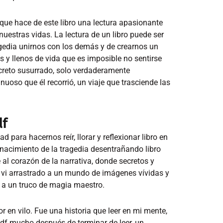
o que hace de este libro una lectura apasionante
 nuestras vidas. La lectura de un libro puede ser
ragedia unirnos con los demás y de crearnos un
s y llenos de vida que es imposible no sentirse
creto susurrado, solo verdaderamente
oso que él recorrió, un viaje que trasciende las
df
 para hacernos reír, llorar y reflexionar libro en
 nacimiento de la tragedia desentrañando libro
al corazón de la narrativa, donde secretos y
e vi arrastrado a un mundo de imágenes vívidas y
ar a un truco de magia maestro.
r en vilo. Fue una historia que leer en mi mente,
pdf mucho después de terminar de leer, un