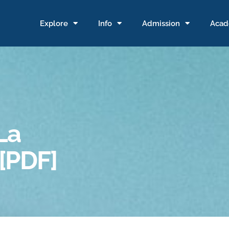
Explore
Info
Admission
Acad
La
 [PDF]