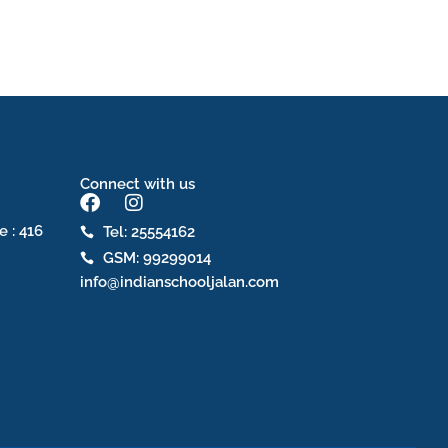
Connect with us
F
I
a
n
e : 416
Tel: 25554162
c
s
GSM: 99299014
e
t
b
a
info@indianschooljalan.com
o
g
o
r
k
a
m