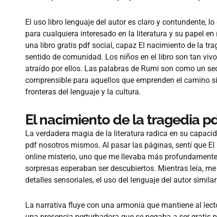
El uso libro lenguaje del autor es claro y contundente, l
para cualquiera interesado en la literatura y su papel en
una libro gratis pdf social, capaz El nacimiento de la t
sentido de comunidad. Los niños en el libro son tan vivo
atraído por ellos. Las palabras de Rumi son como un se
comprensible para aquellos que emprenden el camino sinu
fronteras del lenguaje y la cultura.
El nacimiento de la tragedia p
La verdadera magia de la literatura radica en su capacidad
pdf nosotros mismos. Al pasar las páginas, sentí que El
online​ misterio, uno que me llevaba más profundamente 
sorpresas esperaban ser descubiertos. Mientras leía, m
detalles sensoriales, el uso del lenguaje del autor simil
La narrativa fluye con una armonía que mantiene al lecto
una presencia perturbadora que se negaba a ser gratis 