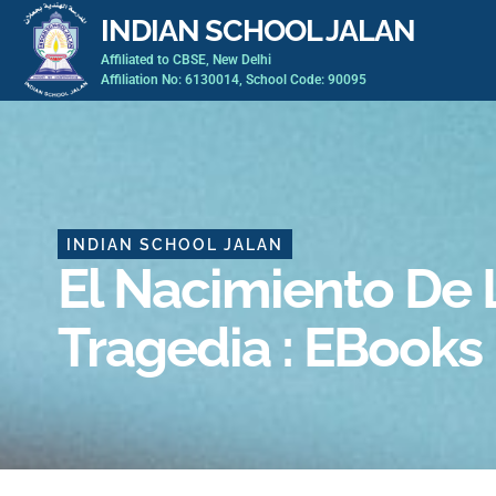
Skip
INDIAN SCHOOL JALAN
to
Affiliated to CBSE, New Delhi
content
Affiliation No: 6130014, School Code: 90095
INDIAN SCHOOL JALAN
El Nacimiento De 
Tragedia : EBooks