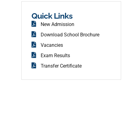
b
o
o
Quick Links
k
New Admission
Download School Brochure
Vacancies
Exam Results
Transfer Certificate