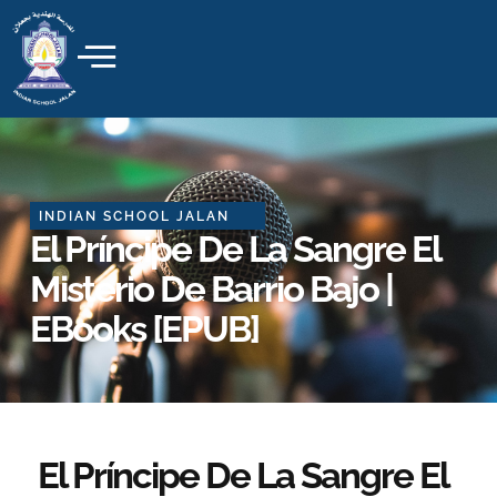
Skip
to
content
INDIAN SCHOOL JALAN
El Príncipe De La Sangre El
Misterio De Barrio Bajo |
EBooks [EPUB]
El Príncipe De La Sangre El