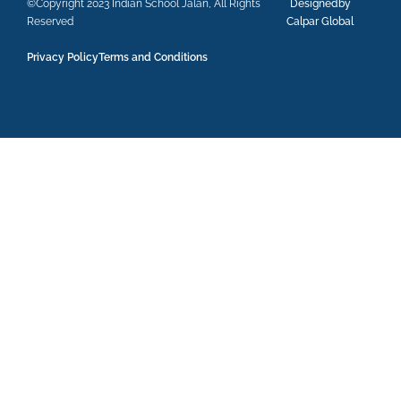
©Copyright 2023 Indian School Jalan, All Rights
Designedby
Reserved
Calpar Global
Privacy Policy
Terms and Conditions