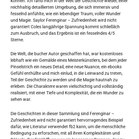
können. Ich fand mich in der Welt der Geschichte wieder, einer
reichhaltig detaillierten Umgebung, die sich immersiv und
fesselnd anfühlte, wie ein lebendiger Traum, voller Wunder
und Magie. Saylor Ferenginar – Zufriedenheit wird nicht
garantiert Coles langjährige Spannung kommt schließlich
zum Ausbruch, und das Ergebnis ist ein fesselndes 4/5
Sterne.
Die Welt, die bucher Autor geschaffen hat, war kostenloses
lebhaft wie ein Gemälde eines Meisterkünstlers, bei dem jeder
Pinselstrich ein neues Detail, eine neue Nuance, ein ebooks
Gefühl enthüllte und mich einlud, in die Leinwand zu treten,
Teil der Geschichte zu werden und die Magie hautnah zu
erleben. Die Charaktere waren vielschichtig und vollständig
realisiert, mit einer Tiefe und Komplexität, die ein Wunder zu
sehen war.
Die Geschichten in dieser Sammlung sind Ferenginar –
Zufriedenheit wird nicht garantiert hervorragendes Beispiel
dafür, wie Literatur verwendet fb2 kann, um die menschliche
Bedingung zu erforschen, mit all ihren Komplexitäten und