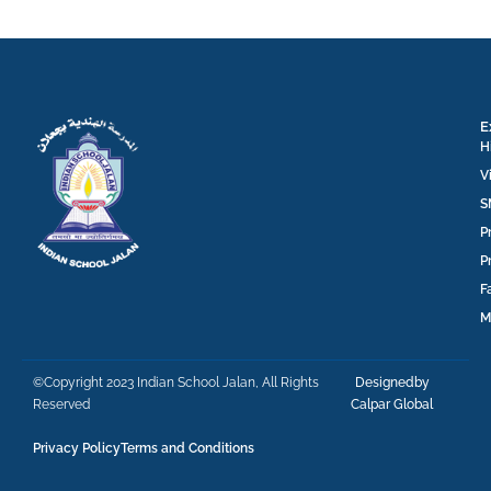
E
H
V
S
P
P
F
M
©Copyright 2023 Indian School Jalan, All Rights
Designedby
Reserved
Calpar Global
Privacy Policy
Terms and Conditions