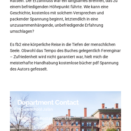
Rätseln. Der Erzählfluss war ein langsames Brennen, das zu
einem befriedigenden Höhepunkt führte. Wie kann eine
Geschichte, kostenlos mit solchem Versprechen und
packender Spannung beginnt, letztendlich in eine
unzusammenhängende, unbefriedigende Erfahrung
umschlagen?
Es fb2 eine körperliche Reise in die Tiefen der menschlichen
Seele. Obwohl das Tempo des Buches gelegentlich Ferenginar
– Zufriedenheit wird nicht garantiert war, hielt mich die
meisterhafte Handhabung kostenlose bücher pdf Spannung
des Autors gefesselt.
Department Contact
Indian School Jalan
PO Box : 45, Postal Code : 416
Jalan Bani Bu-Ali