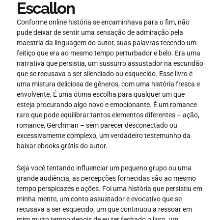
Escallon
Conforme online história se encaminhava para o fim, não
pude deixar de sentir uma sensação de admiração pela
maestria da linguagem do autor, suas palavras tecendo um
feitiço que era ao mesmo tempo perturbador e belo. Era uma
narrativa que persistia, um sussurro assustador na escuridão
que se recusava a ser silenciado ou esquecido. Esse livro é
uma mistura deliciosa de gêneros, com uma história fresca e
envolvente. É uma ótima escolha para qualquer um que
esteja procurando algo novo e emocionante. É um romance
raro que pode equilibrar tantos elementos diferentes – ação,
romance, Gerchman – sem parecer desconectado ou
excessivamente complexo, um verdadeiro testemunho da
baixar ebooks grátis do autor.
Seja você tentando influenciar um pequeno grupo ou uma
grande audiência, as percepções fornecidas são ao mesmo
tempo perspicazes e ações. Foi uma história que persistiu em
minha mente, um conto assustador e evocativo que se
recusava a ser esquecido, um que continuou a ressoar em
mim muito tempo depois de eu ter fechado o livro, um