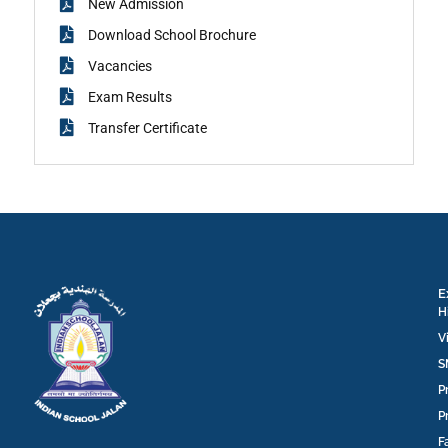
New Admission
Download School Brochure
Vacancies
Exam Results
Transfer Certificate
E
H
V
S
P
P
F