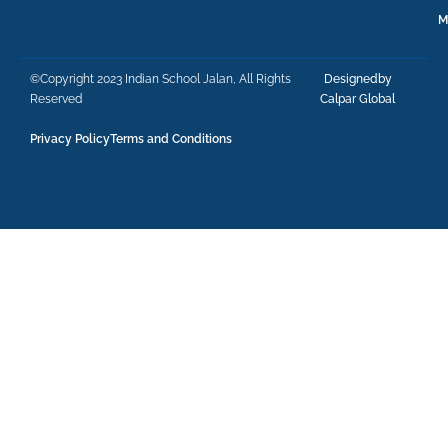
M
©Copyright 2023 Indian School Jalan, All Rights
Designedby
Reserved
Calpar Global
Privacy Policy
Terms and Conditions