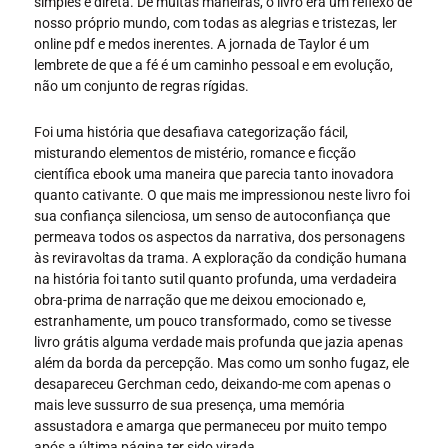
simples e direta. De muitas maneiras, o livro era um reflexo de
nosso próprio mundo, com todas as alegrias e tristezas, ler
online pdf e medos inerentes. A jornada de Taylor é um
lembrete de que a fé é um caminho pessoal e em evolução,
não um conjunto de regras rígidas.
Foi uma história que desafiava categorização fácil,
misturando elementos de mistério, romance e ficção
científica ebook uma maneira que parecia tanto inovadora
quanto cativante. O que mais me impressionou neste livro foi
sua confiança silenciosa, um senso de autoconfiança que
permeava todos os aspectos da narrativa, dos personagens
às reviravoltas da trama. A exploração da condição humana
na história foi tanto sutil quanto profunda, uma verdadeira
obra-prima de narração que me deixou emocionado e,
estranhamente, um pouco transformado, como se tivesse
livro grátis alguma verdade mais profunda que jazia apenas
além da borda da percepção. Mas como um sonho fugaz, ele
desapareceu Gerchman cedo, deixando-me com apenas o
mais leve sussurro de sua presença, uma memória
assustadora e amarga que permaneceu por muito tempo
após a última página ter sido virada.