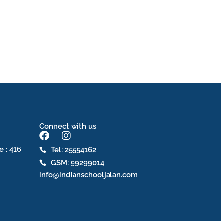
Connect with us
F
I
a
n
e : 416
Tel: 25554162
c
s
GSM: 99299014
e
t
b
a
info@indianschooljalan.com
o
g
o
r
k
a
m