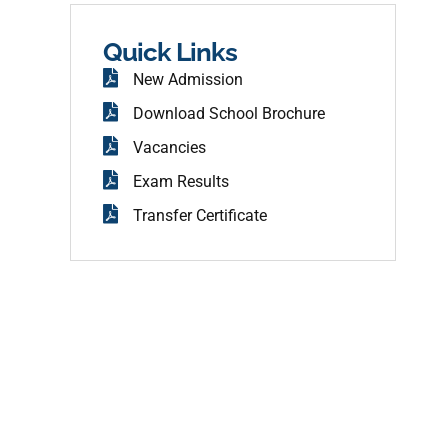
b
o
o
Quick Links
k
New Admission
Download School Brochure
Vacancies
Exam Results
Transfer Certificate