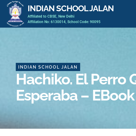
Skip
INDIAN SCHOOL JALAN
to
Affiliated to CBSE, New Delhi
content
Affiliation No: 6130014, School Code: 90095
INDIAN SCHOOL JALAN
Hachiko. El Perro
Esperaba – EBook