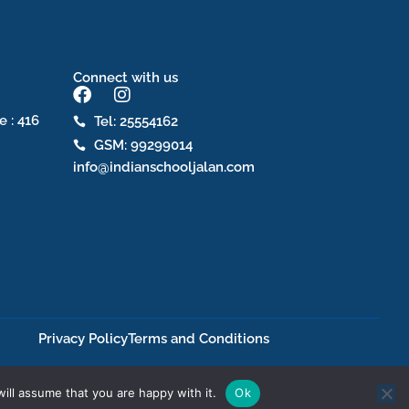
Connect with us
F
I
a
n
e : 416
Tel: 25554162
c
s
GSM: 99299014
e
t
b
a
info@indianschooljalan.com
o
g
o
r
k
a
m
Privacy Policy
Terms and Conditions
ill assume that you are happy with it.
Ok