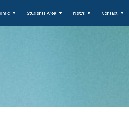
emic
Students Area
News
Contact