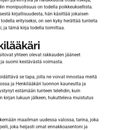
in monipuolisuus on todella poikkeuksellista.
sestä kirjallisuudesta, hän käsittää jokaisen
todella erityiseksi, on sen kyky herättää tunteita
 ja tämä kirja todella toimittaa.
kilääkäri
itovat yhteen olevat rakkauden jääneet
 ja suomi kestävästä voimasta.
 pidättävä se tapa, jolla ne voivat innostaa meitä
ossa ja Henkilääkäri luonnon kauneutta ja
ystynyt estämään tunteen telehdin, kuin
n kirjan lukuun jälkeen, hukutteleva muistutus
 näkemään maailman uudessa valossa, tarina, joka
 peili, joka heijasti omat ennakkoasentoni ja