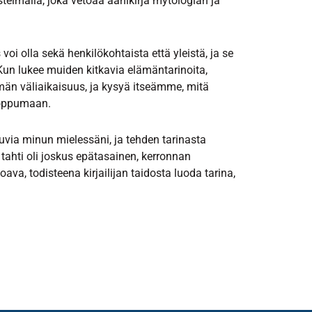
istelmällä, joka vetoaa äänikirja mytologian ja
voi olla sekä henkilökohtaista että yleistä, ja se
. Kun lukee muiden kitkavia elämäntarinoita,
än väliaikaisuus, ja kysyä itseämme, mitä
loppumaan.
kuvia minun mielessäni, ja tehden tarinasta
ahti oli joskus epätasainen, kerronnan
a, todisteena kirjailijan taidosta luoda tarina,