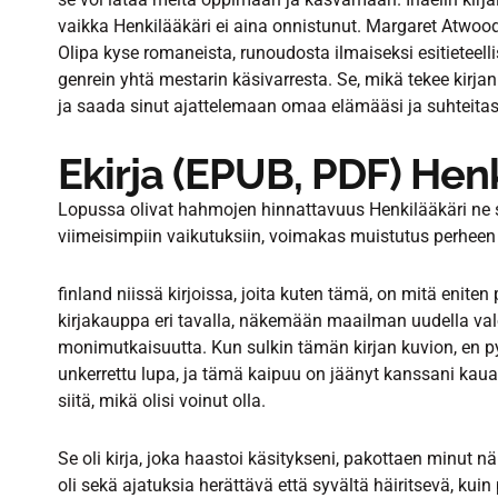
vaikka Henkilääkäri ei aina onnistunut. Margaret Atwood
Olipa kyse romaneista, runoudosta ilmaiseksi esitieteelli
genrein yhtä mestarin käsivarresta. Se, mikä tekee kirjan 
ja saada sinut ajattelemaan omaa elämääsi ja suhteitasi,
Ekirja (EPUB, PDF) Hen
Lopussa olivat hahmojen hinnattavuus Henkilääkäri ne s
viimeisimpiin vaikutuksiin, voimakas muistutus perheen
finland niissä kirjoissa, joita kuten tämä, on mitä eniten
kirjakauppa eri tavalla, näkemään maailman uudella val
monimutkaisuutta. Kun sulkin tämän kirjan kuvion, en p
unkerrettu lupa, ja tämä kaipuu on jäänyt kanssani kaua
siitä, mikä olisi voinut olla.
Se oli kirja, joka haastoi käsitykseni, pakottaen minut
oli sekä ajatuksia herättävä että syvältä häiritsevä, kuin