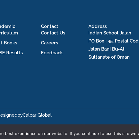
ademic
Contact
Address
rriculum
Contact Us
Indian School Jalan
PO Box : 45, Postal Cod
xt Books
Careers
Jalan Bani Bu-Ali
SE Results
Feedback
Sultanate of Oman
esignedby
Calpar Global
e best experience on our website. If you continue to use this site we w