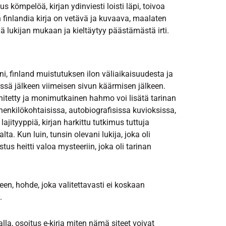
s kömpelöä, kirjan ydinviesti loisti läpi, toivoa
finlandia kirja​ on vetävä ja kuvaava, maalaten
 lukijan mukaan ja kieltäytyy päästämästä irti.
ni, finland muistutuksen ilon väliaikaisuudesta ja
sä jälkeen viimeisen sivun käärmisen jälkeen.
hitetty ja monimutkainen hahmo voi lisätä tarinan
henkilökohtaisissa, autobiografisissa kuvioksissa,
lajityyppiä, kirjan harkittu tutkimus tuttuja
a. Kun luin, tunsin olevani lukija, joka oli
tus heitti valoa mysteeriin, joka oli tarinan
n, hohde, joka valitettavasti ei koskaan
.
la, osoitus e-kirja miten nämä siteet voivat