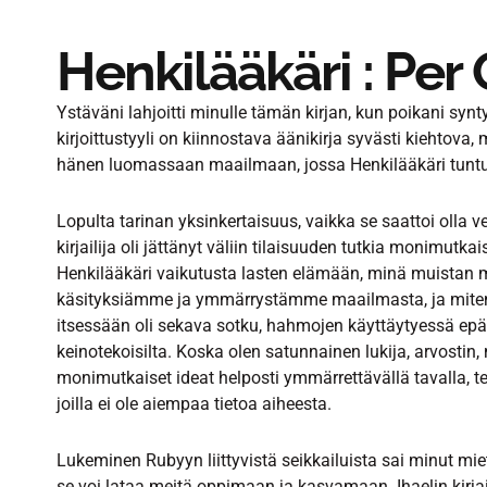
Henkilääkäri : Per
Ystäväni lahjoitti minulle tämän kirjan, kun poikani syntyi,
kirjoittustyyli on kiinnostava äänikirja syvästi kiehtova
hänen luomassaan maailmaan, jossa Henkilääkäri tuntuva
Lopulta tarinan yksinkertaisuus, vaikka se saattoi olla ve
kirjailija oli jättänyt väliin tilaisuuden tutkia monimut
Henkilääkäri vaikutusta lasten elämään, minä muistan mo
käsityksiämme ja ymmärrystämme maailmasta, ja miten s
itsessään oli sekava sotku, hahmojen käyttäytyessä epä
keinotekoisilta. Koska olen satunnainen lukija, arvostin,
monimutkaiset ideat helposti ymmärrettävällä tavalla, te
joilla ei ole aiempaa tietoa aiheesta.
Lukeminen Rubyyn liittyvistä seikkailuista sai minut mi
se voi lataa meitä oppimaan ja kasvamaan. Ihaelin kirjai