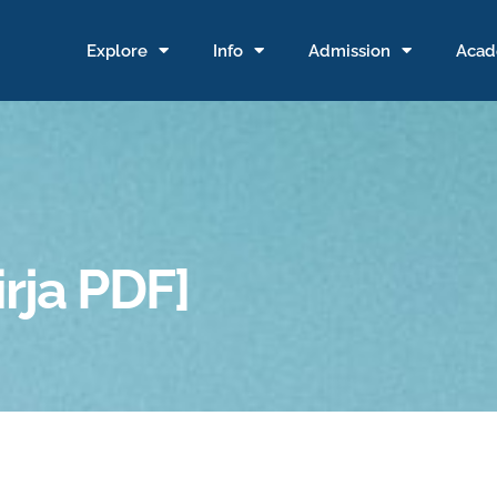
Explore
Info
Admission
Acad
irja PDF]