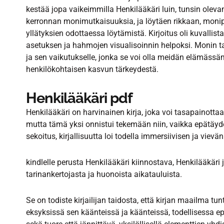
kestää jopa vaikeimmilla Henkilääkäri luin, tunsin olev
kerronnan monimutkaisuuksia, ja löytäen rikkaan, monip
yllätyksien odottaessa löytämistä. Kirjoitus oli kuvallista
asetuksen ja hahmojen visualisoinnin helpoksi. Monin ta
ja sen vaikutukselle, jonka se voi olla meidän elämässä
henkilökohtaisen kasvun tärkeydestä.
Henkilääkäri pdf
Henkilääkäri on harvinainen kirja, joka voi tasapainotta
mutta tämä yksi onnistui tekemään niin, vaikka epätäydelli
sekoitus, kirjallisuutta loi todella immersiivisen ja vie
kindlelle perusta Henkilääkäri kiinnostava, Henkilääkäri
tarinankertojasta ja huonoista aikatauluista.
Se on todiste kirjailijan taidosta, että kirjan maailma tuntu
eksyksissä sen käänteissä ja käänteissä, todellisessa e