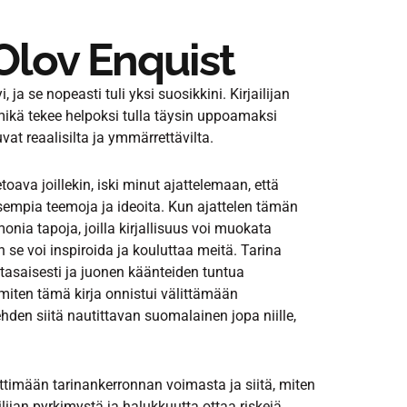
 Olov Enquist
 ja se nopeasti tuli yksi suosikkini. Kirjailijan
, mikä tekee helpoksi tulla täysin uppoamaksi
t reaalisilta ja ymmärrettävilta.
toava joillekin, iski minut ajattelemaan, että
kaisempia teemoja ja ideoita. Kun ajattelen tämän
nia tapoja, joilla kirjallisuus voi muokata
e voi inspiroida ja kouluttaa meitä. Tarina
tasaisesti ja juonen käänteiden tuntua
 miten tämä kirja onnistui välittämään
hden siitä nautittavan suomalainen jopa niille,
ettimään tarinankerronnan voimasta ja siitä, miten
lijan pyrkimystä ja halukkuutta ottaa riskejä,