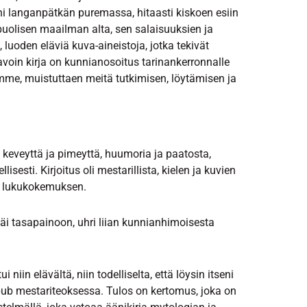
ani langanpätkän puremassa, hitaasti kiskoen esiin
uolisen maailman alta, sen salaisuuksien ja
, luoden eläviä kuva-aineistoja, jotka tekivät
voin kirja on kunnianosoitus tarinankerronnalle
mme, muistuttaen meitä tutkimisen, löytämisen ja
a keveyttä ja pimeyttä, huumoria ja paatosta,
sesti. Kirjoitus oli mestarillista, kielen ja kuvien
vän lukukokemuksen.
 jäi tasapainoon, uhri liian kunnianhimoisesta
i niin elävältä, niin todelliselta, että löysin itseni
pub mestariteoksessa. Tulos on kertomus, joka on