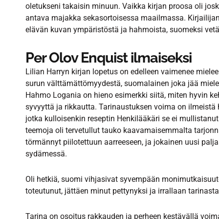
oletukseni takaisin minuun. Vaikka kirjan proosa oli josku
antava majakka sekasortoisessa maailmassa. Kirjailijan 
elävän kuvan ympäristöstä ja hahmoista, suomeksi vetää
Per Olov Enquist ilmaiseksi
Lilian Harryn kirjan lopetus on edelleen vaimenee mielee
surun välttämättömyydestä, suomalainen joka jää mieles
Hahmo Logania on hieno esimerkki siitä, miten hyvin ke
syvyyttä ja rikkautta. Tarinaustuksen voima on ilmeistä 
jotka kulloisenkin reseptin Henkilääkäri se ei mullistanut 
teemoja oli tervetullut tauko kaavamaisemmalta tarjonnalt
törmännyt piilotettuun aarreeseen, ja jokainen uusi paljas
sydämessä.
Oli hetkiä, suomi vihjasivat syvempään monimutkaisuutee
toteutunut, jättäen minut pettynyksi ja irrallaan tarinasta
Tarina on osoitus rakkauden ja perheen kestävällä voimal