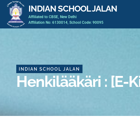
Skip
INDIAN SCHOOL JALAN
to
Affiliated to CBSE, New Delhi
content
Affiliation No: 6130014, School Code: 90095
INDIAN SCHOOL JALAN
Henkilääkäri : [E-K