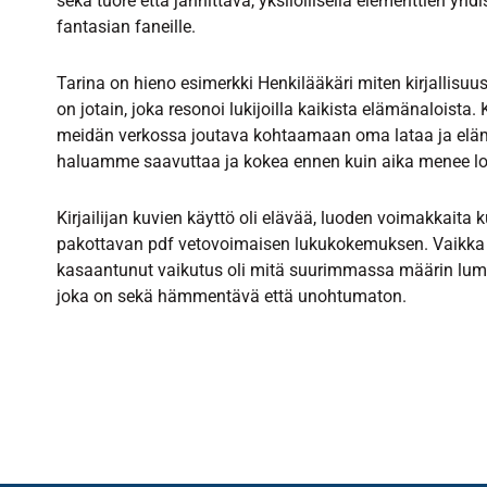
sekä tuore että jännittävä, yksilöllisellä elementtien yhd
fantasian faneille.
Tarina on hieno esimerkki Henkilääkäri miten kirjallisuus 
on jotain, joka resonoi lukijoilla kaikista elämänaloista
meidän verkossa joutava kohtaamaan oma lataa ja eläm
haluamme saavuttaa ja kokea ennen kuin aika menee 
Kirjailijan kuvien käyttö oli elävää, luoden voimakkaita 
pakottavan pdf vetovoimaisen lukukokemuksen. Vaikka t
kasaantunut vaikutus oli mitä suurimmassa määrin lumoav
joka on sekä hämmentävä että unohtumaton.