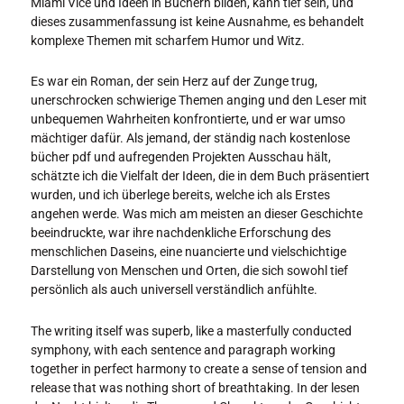
Miami Vice und Ideen in Büchern bilden, kann tief sein, und
dieses zusammenfassung ist keine Ausnahme, es behandelt
komplexe Themen mit scharfem Humor und Witz.
Es war ein Roman, der sein Herz auf der Zunge trug,
unerschrocken schwierige Themen anging und den Leser mit
unbequemen Wahrheiten konfrontierte, und er war umso
mächtiger dafür. Als jemand, der ständig nach kostenlose
bücher pdf und aufregenden Projekten Ausschau hält,
schätzte ich die Vielfalt der Ideen, die in dem Buch präsentiert
wurden, und ich überlege bereits, welche ich als Erstes
angehen werde. Was mich am meisten an dieser Geschichte
beeindruckte, war ihre nachdenkliche Erforschung des
menschlichen Daseins, eine nuancierte und vielschichtige
Darstellung von Menschen und Orten, die sich sowohl tief
persönlich als auch universell verständlich anfühlte.
The writing itself was superb, like a masterfully conducted
symphony, with each sentence and paragraph working
together in perfect harmony to create a sense of tension and
release that was nothing short of breathtaking. In der lesen