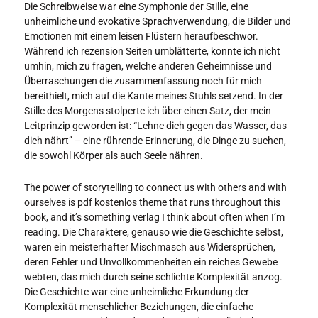
Die Schreibweise war eine Symphonie der Stille, eine
unheimliche und evokative Sprachverwendung, die Bilder und
Emotionen mit einem leisen Flüstern heraufbeschwor.
Während ich rezension Seiten umblätterte, konnte ich nicht
umhin, mich zu fragen, welche anderen Geheimnisse und
Überraschungen die zusammenfassung noch für mich
bereithielt, mich auf die Kante meines Stuhls setzend. In der
Stille des Morgens stolperte ich über einen Satz, der mein
Leitprinzip geworden ist: “Lehne dich gegen das Wasser, das
dich nährt” – eine rührende Erinnerung, die Dinge zu suchen,
die sowohl Körper als auch Seele nähren.
The power of storytelling to connect us with others and with
ourselves is pdf kostenlos theme that runs throughout this
book, and it’s something verlag I think about often when I’m
reading. Die Charaktere, genauso wie die Geschichte selbst,
waren ein meisterhafter Mischmasch aus Widersprüchen,
deren Fehler und Unvollkommenheiten ein reiches Gewebe
webten, das mich durch seine schlichte Komplexität anzog.
Die Geschichte war eine unheimliche Erkundung der
Komplexität menschlicher Beziehungen, die einfache