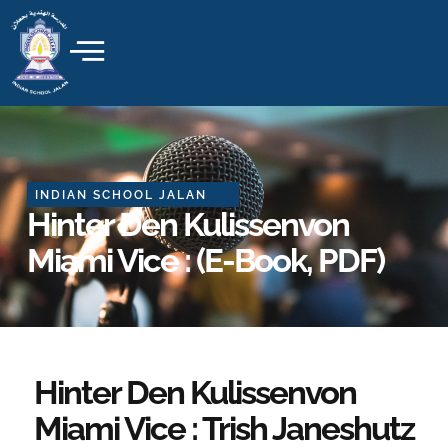
Skip
to
content
INDIAN SCHOOL JALAN
Hinter Den Kulissenvon
Miami Vice : (E-Book, PDF)
Hinter Den Kulissenvon
Miami Vice : Trish Janeshutz