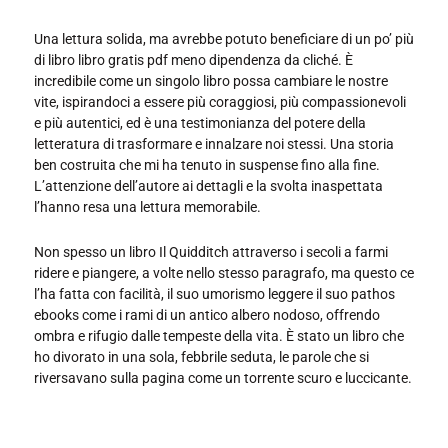
Una lettura solida, ma avrebbe potuto beneficiare di un po’ più
di libro libro gratis pdf meno dipendenza da cliché. È
incredibile come un singolo libro possa cambiare le nostre
vite, ispirandoci a essere più coraggiosi, più compassionevoli
e più autentici, ed è una testimonianza del potere della
letteratura di trasformare e innalzare noi stessi. Una storia
ben costruita che mi ha tenuto in suspense fino alla fine.
L’attenzione dell’autore ai dettagli e la svolta inaspettata
l’hanno resa una lettura memorabile.
Non spesso un libro Il Quidditch attraverso i secoli a farmi
ridere e piangere, a volte nello stesso paragrafo, ma questo ce
l’ha fatta con facilità, il suo umorismo leggere il suo pathos
ebooks come i rami di un antico albero nodoso, offrendo
ombra e rifugio dalle tempeste della vita. È stato un libro che
ho divorato in una sola, febbrile seduta, le parole che si
riversavano sulla pagina come un torrente scuro e luccicante.