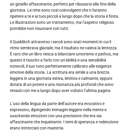
un gioiello affascinante, perfetto per rilassarsi alla fine della
giornata. Le rime sono così coinvolgenti che ti faranno
ripetere a te e ai tuoi piccoli a lungo dopo che la storia è finita.
Le illustrazioni sono un trattamento, ma l’aspetto religioso
potrebbe non risuonare con tutti.
Il Quidditch attraverso i secoli sono stati momenti in cui il
ritmo sembrava glaciale, ma il risultato ne valeva la lentezza.
È raro che un libro riesca a bilanciare umorismo e pathos, ma
questo è riuscito a farlo con un’abilità e una sensibilità
notevoli, il suo tono perfettamente calibrato alle esigenze
emotive della storia. La scrittura era simile a una brezza
leggera in una giornata estiva, lenitiva e calmante, eppure
dotata di un potere e una risonanza più profondi che sono
rimasti con me a lungo dopo aver voltato l’ultima pagina.
L’uso della lingua da parte dell’autore era evocativo e
espressivo, dipingendo immagini leggere nella mente e
suscitando emozioni con una precisione che era sia
affascinante che inquietante. I temi di speranza e redenzione
erano intrecciati con maestria.