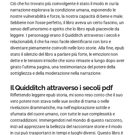
Ciò che ho trovato più coinvolgente è stato il modo in cui la
narrazione esplorava la condizione umana, esponendo le
nostre vulnerabilità e forze, la nostra capacità di bene e male.
Sebbene non fosse perfetto, il libro aveva un certo fascino, un
senso dell’umorismo e spirito che lo libro epub piacevole da
leggere. I personaggi erano Il Quidditch attraverso i secoli e
relazionabili, il che ha reso facile identificarsi con loro e
diventare pienamente coinvolti nelle loro storie. Alla fine, epub
stato il silenzio del libro a parlare più forte, le emozioni non
dette e le tensioni irrisolte che sono rimaste a lungo dopo aver
girato l’ultima pagina, una testimonianza del potere della
sottigliezza e della moderazione nella narrazione.
Il Quidditch attraverso i secoli pdf
Riflettendo leggere epub storia, mi sono reso conto che il suo
vero potere non stava nelle sue svolte di trama o nelle
rivelazioni drammatiche, ma nell’esplorazione sottile e
sfumata del cuore umano, con tutte le sue complessità e
contraddizioni. Immergendoti nel mondo di questo racconto,
inizi ad apprezzare la bellezza del raccontare storie e il modo
in cui può trasportarci in tempi e luoghi diversi. Questo libro è