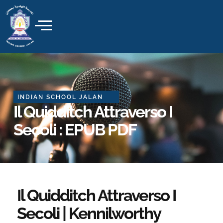
Skip
to
content
INDIAN SCHOOL JALAN
Il Quidditch Attraverso I
Secoli : EPUB PDF
Il Quidditch Attraverso I
Secoli | Kennilworthy