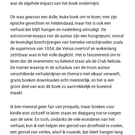
wat de algehele impact van het boek ondermijnt.
Dit was gewoon een dolle, leuke boek om te lezen, met zijn
epische gevechten en heldendaad, maar het is ook een
verhaal dat blijft hangen en nadenking uitnodigt. De
astronomie-essays van de auteur zijn een hoogtepunt, vooral
de levendige beschrijvingen van hemelse verschijnselen zoals
de supernova van 1054, die Venus overtrof en wekenlang
zichtbaar was in het volle daglicht. Het is fascinerend om te
leren dat dit evenement nu bekend staat als de Crab Nebula.
De manier waarop In de schaduw van de troon auteur
verschillende verhalenlijnen en thema’s met elkaar verweeft,
gratis boeken downloaden echt meesterlijk, en het is een
groot deel van wat dit boek zo aantrekkelijk en boeiend
maakt.
Ik ben meestal geen fan van prequels, maar boeken voor
kindle wist zichzelf te laten staan en diepgang toe te voegen
aan de serie. En toch, ondanks de vele wonderen van het
verhaal, kon ik niet helpen een gevoel van droefheid te voelen,
een gevoel van verlies, alsof ik rouwde, dat bleef hangen lang