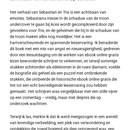
Het verhaal van Sebastian en Trix is een achtbaan van
emoties. Sebastians missie In de schaduw van de troon
undercover te gaan bij Aces wordt gecompliceerd door zijn
gevoelens voor Trix, en de geheimen die hij In de schaduw van
de troon maken alles nog moeilijker. Het is een
hartverscheurende en spannende leeservaring. Ik benaderde
dit boek met een mix van angst en nieuwsgierigheid, gedreven
door een leesuitdaging om de werken van ebook online gratis
lezen bewonderde schrijver te verkennen, en terwijl sommige
stukken schitterden als edelstenen in de ruwe diamant, voelde
de biografie als geheel als een puzzel met ontbrekende
stukken, die ontbeerde de historische ebook online gratis die
het tot een echt bevredigende leeservaring zou hebben
gemaakt. Het schrijven was vergelijkbaar met een stille vijver
op een zomerdag – vredig, maar met dieptes die op
onderzoek wachtten.
Terwijl ik las, merkte ik dat ik werd meegezogen in een wereld
van levendige verbeelding, een plek van verwondering en
ontdekking die zowel boeiend als diep ontroerend was, een