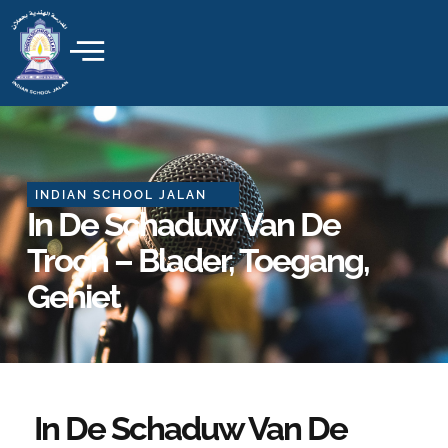
Skip
to
content
INDIAN SCHOOL JALAN
In De Schaduw Van De
Troon – Blader, Toegang,
Geniet
In De Schaduw Van De