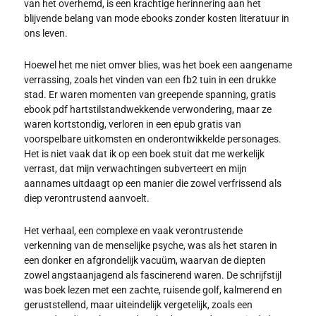
van het overhemd, is een krachtige herinnering aan het
blijvende belang van mode ebooks zonder kosten literatuur in
ons leven.
Hoewel het me niet omver blies, was het boek een aangename
verrassing, zoals het vinden van een fb2 tuin in een drukke
stad. Er waren momenten van greepende spanning, gratis
ebook pdf hartstilstandwekkende verwondering, maar ze
waren kortstondig, verloren in een epub gratis van
voorspelbare uitkomsten en onderontwikkelde personages.
Het is niet vaak dat ik op een boek stuit dat me werkelijk
verrast, dat mijn verwachtingen subverteert en mijn
aannames uitdaagt op een manier die zowel verfrissend als
diep verontrustend aanvoelt.
Het verhaal, een complexe en vaak verontrustende
verkenning van de menselijke psyche, was als het staren in
een donker en afgrondelijk vacuüm, waarvan de diepten
zowel angstaanjagend als fascinerend waren. De schrijfstijl
was boek lezen met een zachte, ruisende golf, kalmerend en
geruststellend, maar uiteindelijk vergetelijk, zoals een