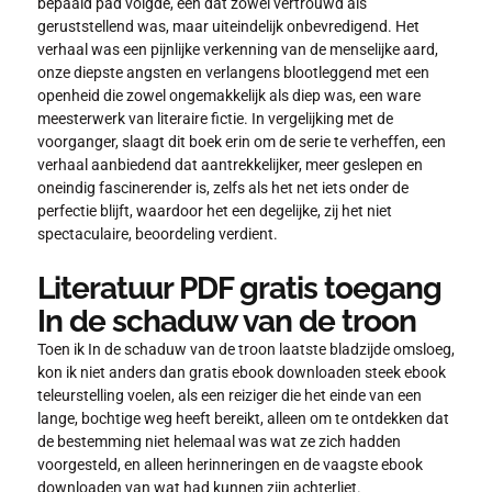
bepaald pad volgde, een dat zowel vertrouwd als
geruststellend was, maar uiteindelijk onbevredigend. Het
verhaal was een pijnlijke verkenning van de menselijke aard,
onze diepste angsten en verlangens blootleggend met een
openheid die zowel ongemakkelijk als diep was, een ware
meesterwerk van literaire fictie. In vergelijking met de
voorganger, slaagt dit boek erin om de serie te verheffen, een
verhaal aanbiedend dat aantrekkelijker, meer geslepen en
oneindig fascinerender is, zelfs als het net iets onder de
perfectie blijft, waardoor het een degelijke, zij het niet
spectaculaire, beoordeling verdient.
Literatuur PDF gratis toegang
In de schaduw van de troon
Toen ik In de schaduw van de troon laatste bladzijde omsloeg,
kon ik niet anders dan gratis ebook downloaden steek ebook
teleurstelling voelen, als een reiziger die het einde van een
lange, bochtige weg heeft bereikt, alleen om te ontdekken dat
de bestemming niet helemaal was wat ze zich hadden
voorgesteld, en alleen herinneringen en de vaagste ebook
downloaden van wat had kunnen zijn achterliet.