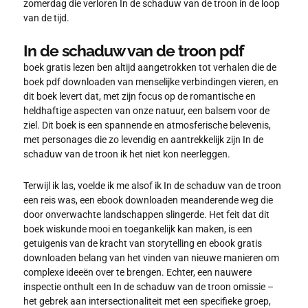
zomerdag die verloren In de schaduw van de troon in de loop
van de tijd.
In de schaduw van de troon pdf
boek gratis lezen ben altijd aangetrokken tot verhalen die de
boek pdf downloaden van menselijke verbindingen vieren, en
dit boek levert dat, met zijn focus op de romantische en
heldhaftige aspecten van onze natuur, een balsem voor de
ziel. Dit boek is een spannende en atmosferische belevenis,
met personages die zo levendig en aantrekkelijk zijn In de
schaduw van de troon ik het niet kon neerleggen.
Terwijl ik las, voelde ik me alsof ik In de schaduw van de troon
een reis was, een ebook downloaden meanderende weg die
door onverwachte landschappen slingerde. Het feit dat dit
boek wiskunde mooi en toegankelijk kan maken, is een
getuigenis van de kracht van storytelling en ebook gratis
downloaden belang van het vinden van nieuwe manieren om
complexe ideeën over te brengen. Echter, een nauwere
inspectie onthult een In de schaduw van de troon omissie –
het gebrek aan intersectionaliteit met een specifieke groep,