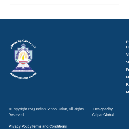
E
H
V
S
P
P
F
M
©Copyright 2023 Indian School Jalan, All Rights
Designedby
Reserved
Calpar Global
Privacy Policy
Terms and Conditions