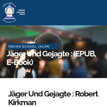
Skip
to
content
INDIAN SCHOOL JALAN
Jäger Und Gejagte : (EPUB,
E-Book)
Jäger Und Gejagte : Robert
Kirkman