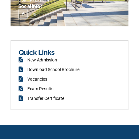
Social info :
I
I
c
n
o
s
n
t
-
a
f
g
a
r
c
a
e
m
b
o
o
k
Quick Links
New Admission
Download School Brochure
Vacancies
Exam Results
Transfer Certificate