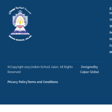
E
H
V
S
P
P
F
M
©Copyright 2023 Indian School Jalan, All Rights
Designedby
Reserved
Calpar Global
Privacy Policy
Terms and Conditions