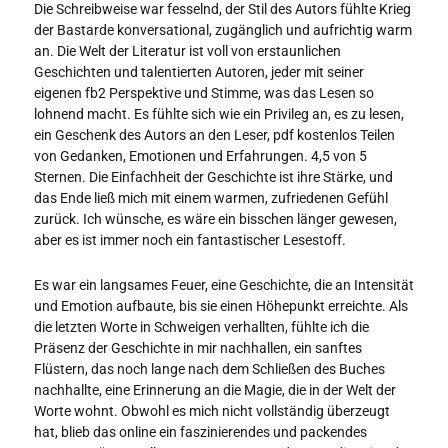
Die Schreibweise war fesselnd, der Stil des Autors fühlte Krieg
der Bastarde konversational, zugänglich und aufrichtig warm
an. Die Welt der Literatur ist voll von erstaunlichen
Geschichten und talentierten Autoren, jeder mit seiner
eigenen fb2 Perspektive und Stimme, was das Lesen so
lohnend macht. Es fühlte sich wie ein Privileg an, es zu lesen,
ein Geschenk des Autors an den Leser, pdf kostenlos Teilen
von Gedanken, Emotionen und Erfahrungen. 4,5 von 5
Sternen. Die Einfachheit der Geschichte ist ihre Stärke, und
das Ende ließ mich mit einem warmen, zufriedenen Gefühl
zurück. Ich wünsche, es wäre ein bisschen länger gewesen,
aber es ist immer noch ein fantastischer Lesestoff.
Es war ein langsames Feuer, eine Geschichte, die an Intensität
und Emotion aufbaute, bis sie einen Höhepunkt erreichte. Als
die letzten Worte in Schweigen verhallten, fühlte ich die
Präsenz der Geschichte in mir nachhallen, ein sanftes
Flüstern, das noch lange nach dem Schließen des Buches
nachhallte, eine Erinnerung an die Magie, die in der Welt der
Worte wohnt. Obwohl es mich nicht vollständig überzeugt
hat, blieb das online ein faszinierendes und packendes