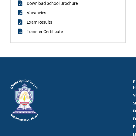
Download School Brochure
Vacancies
Exam Results
Transfer Certificate
E
H
V
S
P
P
F
M