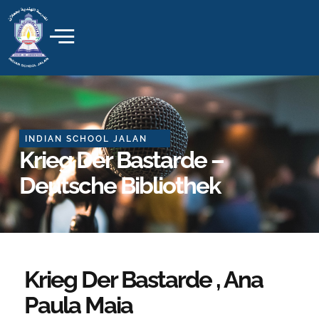
Skip
to
content
INDIAN SCHOOL JALAN
Krieg Der Bastarde –
Deutsche Bibliothek
Krieg Der Bastarde , Ana
Paula Maia