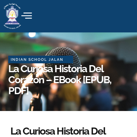
Skip
to
content
INDIAN SCHOOL JALAN
La Curiosa Historia Del
Corazón – EBook [EPUB,
PDF]
La Curiosa Historia Del