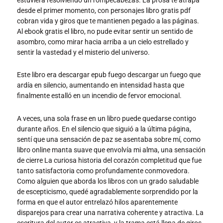
desde el primer momento, con personajes libro gratis pdf
cobran vida y giros que te mantienen pegado a las páginas.
Al ebook gratis el libro, no pude evitar sentir un sentido de
asombro, como mirar hacia arriba a un cielo estrellado y
sentir la vastedad y el misterio del universo.
Este libro era descargar epub fuego descargar un fuego que
ardía en silencio, aumentando en intensidad hasta que
finalmente estalló en un incendio de fervor emocional.
A veces, una sola frase en un libro puede quedarse contigo
durante años. En el silencio que siguió a la última página,
sentí que una sensación de paz se asentaba sobre mí, como
libro online​ manta suave que envolvía mi alma, una sensación
de cierre La curiosa historia del corazón completitud que fue
tanto satisfactoria como profundamente conmovedora.
Como alguien que aborda los libros con un grado saludable
de escepticismo, quedé agradablemente sorprendido por la
forma en que el autor entrelazó hilos aparentemente
disparejos para crear una narrativa coherente y atractiva. La
escritura del autor es atractiva, y la trama está llena de giros