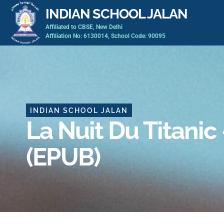
Skip
INDIAN SCHOOL JALAN
to
Affiliated to CBSE, New Delhi
content
Affiliation No: 6130014, School Code: 90095
INDIAN SCHOOL JALAN
La Nuit Du Titanic
(EPUB)