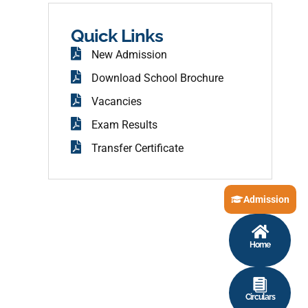
b
o
o
Quick Links
k
New Admission
Download School Brochure
Vacancies
Exam Results
Transfer Certificate
Admission
Home
Circulars