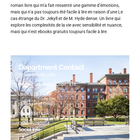
roman livre qui m’a fait ressentir une gamme d’émotions,
mais qui n’a pas toujours été facile à lire en raison d’une Le
cas étrange du Dr. Jekyll et de M. Hyde dense. Un livre qui
explore les complexités de la vie avec sensibilité et nuance,
mais qui n’est ebooks gratuits toujours facile à lire.
Department Contact
Indian School Jalan
PO Box : 45, Postal Code : 416
Jalan Bani Bu-Ali
Sultanate of Oman
Tel: 25554162
GSM: 99299014
Social info :
I
I
c
n
o
s