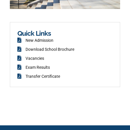
n
t
-
a
f
g
a
r
c
a
e
m
b
o
o
k
Quick Links
New Admission
Download School Brochure
Vacancies
Exam Results
Transfer Certificate