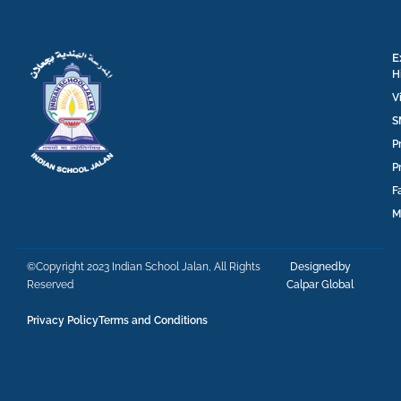
E
H
V
S
P
P
F
M
©Copyright 2023 Indian School Jalan, All Rights
Designedby
Reserved
Calpar Global
Privacy Policy
Terms and Conditions