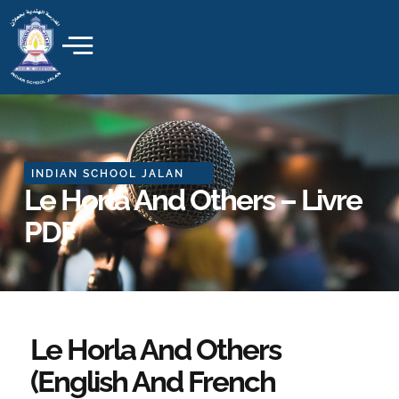
Skip
to
content
INDIAN SCHOOL JALAN
Le Horla And Others – Livre
PDF
Le Horla And Others
(English And French