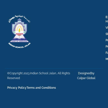
E
H
V
S
P
P
F
M
©Copyright 2023 Indian School Jalan, All Rights
Designedby
Reserved
Calpar Global
Privacy Policy
Terms and Conditions