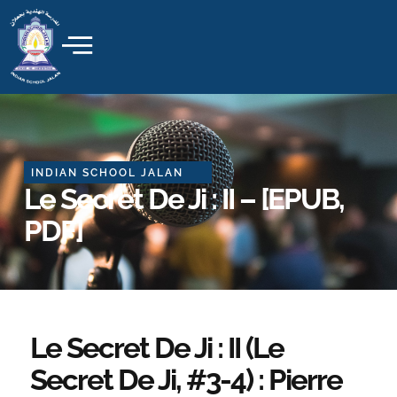
Skip
to
content
INDIAN SCHOOL JALAN
Le Secret De Ji : II – [EPUB,
PDF]
Le Secret De Ji : II (Le
Secret De Ji, #3-4) : Pierre