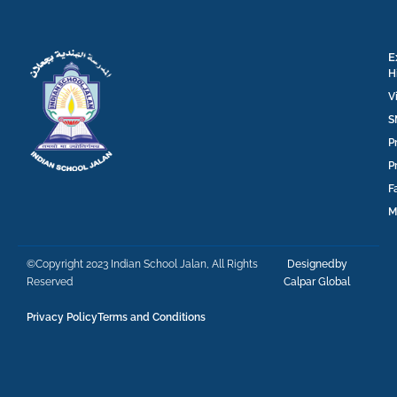
E
H
V
S
P
P
F
M
©Copyright 2023 Indian School Jalan, All Rights
Designedby
Reserved
Calpar Global
Privacy Policy
Terms and Conditions