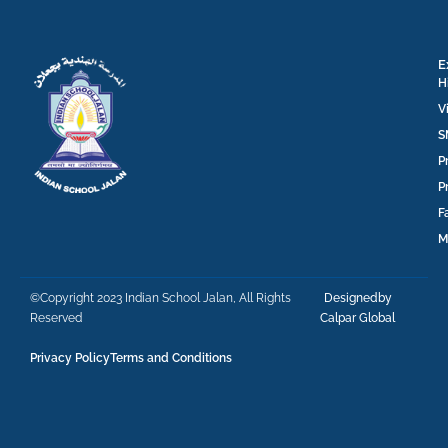
E
H
V
S
P
P
F
M
©Copyright 2023 Indian School Jalan, All Rights
Designedby
Reserved
Calpar Global
Privacy Policy
Terms and Conditions