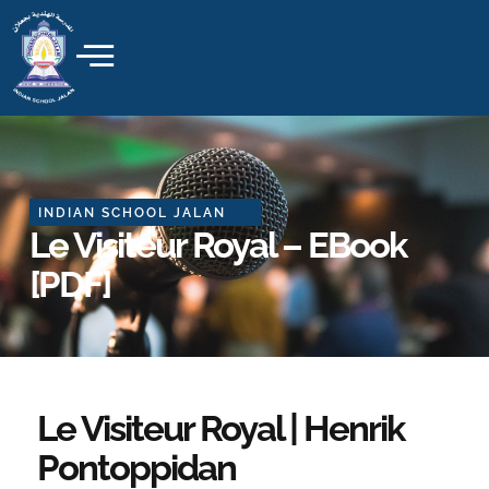
Skip
to
content
INDIAN SCHOOL JALAN
Le Visiteur Royal – EBook
[PDF]
Le Visiteur Royal | Henrik
Pontoppidan