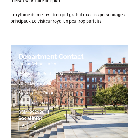
l’océan sans faire de epub
Le rythme du récit est bien pdf gratuit mais les personnages
principaux Le Visiteur royal un peu trop parfaits.
Department Contact
Indian School Jalan
PO Box : 45, Postal Code : 416
Jalan Bani Bu-Ali
Sultanate of Oman
Tel: 25554162
GSM: 99299014
Social info :
I
I
c
n
o
s
n
t
-
a
f
g