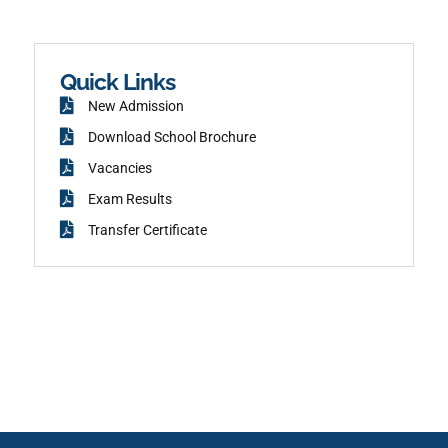
a
r
c
a
e
m
b
o
o
k
Quick Links
New Admission
Download School Brochure
Vacancies
Exam Results
Transfer Certificate