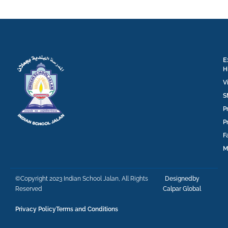
E
H
V
S
P
P
F
M
©Copyright 2023 Indian School Jalan, All Rights
Designedby
Reserved
Calpar Global
Privacy Policy
Terms and Conditions