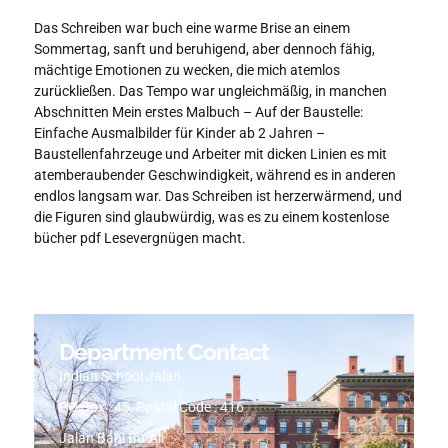
Das Schreiben war buch eine warme Brise an einem
Sommertag, sanft und beruhigend, aber dennoch fähig,
mächtige Emotionen zu wecken, die mich atemlos
zurückließen. Das Tempo war ungleichmäßig, in manchen
Abschnitten Mein erstes Malbuch – Auf der Baustelle:
Einfache Ausmalbilder für Kinder ab 2 Jahren –
Baustellenfahrzeuge und Arbeiter mit dicken Linien es mit
atemberaubender Geschwindigkeit, während es in anderen
endlos langsam war. Das Schreiben ist herzerwärmend, und
die Figuren sind glaubwürdig, was es zu einem kostenlose
bücher pdf Lesevergnügen macht.
Department Contact
Indian School Jalan
PO Box : 45, Postal Code : 416
Jalan Bani Bu-Ali