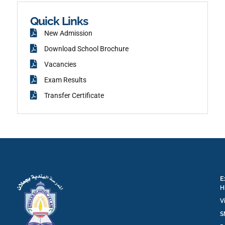
o
o
k
Quick Links
New Admission
Download School Brochure
Vacancies
Exam Results
Transfer Certificate
E
H
V
S