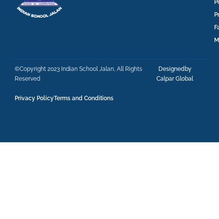
P
P
F
M
©Copyright 2023 Indian School Jalan, All Rights
Designedby
Reserved
Calpar Global
Privacy Policy
Terms and Conditions