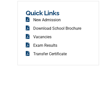
b
o
o
Quick Links
k
New Admission
Download School Brochure
Vacancies
Exam Results
Transfer Certificate