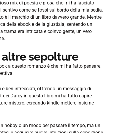
lioso mix di poesia e prosa che mi ha lasciato
i sentivo come se fossi sul bordo della mia sedia,
o è il marchio di un libro davvero grande. Mentre
erca della ebook e della giustizia, sentendo un
a trama era intricata e coinvolgente, un vero
ne.
 altre sepolture
book a questo romanzo è che mi ha fatto pensare,
ettiva.
i e ben intrecciati, offrendo un messaggio di
df dei Darcy in questo libro mi ha fatto capire
ture mistero, cercando kindle mettere insieme
o un hobby o un modo per passare il tempo, ma un
tesi e acquisire nuove intuizioni sulla condizione