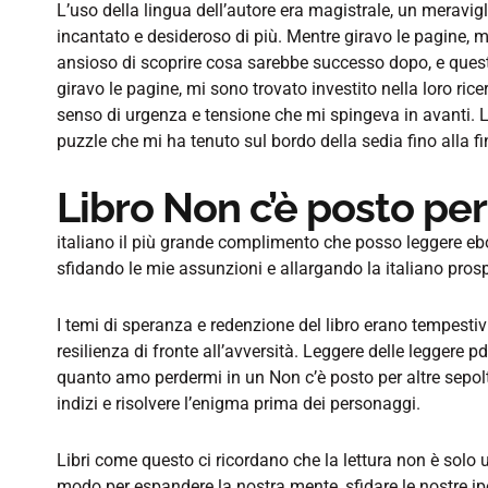
L’uso della lingua dell’autore era magistrale, un meravig
incantato e desideroso di più. Mentre giravo le pagine, m
ansioso di scoprire cosa sarebbe successo dopo, e quest
giravo le pagine, mi sono trovato investito nella loro ric
senso di urgenza e tensione che mi spingeva in avanti. L
puzzle che mi ha tenuto sul bordo della sedia fino alla fi
Libro Non c’è posto per
italiano il più grande complimento che posso leggere e
sfidando le mie assunzioni e allargando la italiano prosp
I temi di speranza e redenzione del libro erano tempestiv
resilienza di fronte all’avversità. Leggere delle leggere p
quanto amo perdermi in un Non c’è posto per altre sepol
indizi e risolvere l’enigma prima dei personaggi.
Libri come questo ci ricordano che la lettura non è sol
modo per espandere la nostra mente, sfidare le nostre ipo