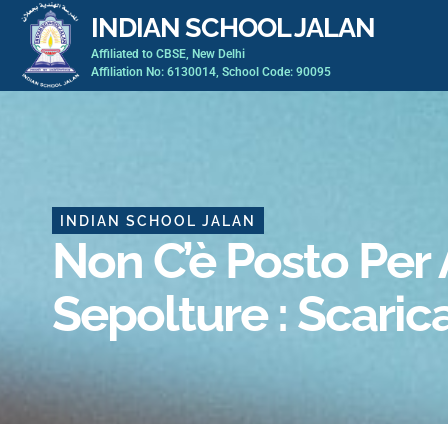
Skip
INDIAN SCHOOL JALAN
to
Affiliated to CBSE, New Delhi
content
Affiliation No: 6130014, School Code: 90095
INDIAN SCHOOL JALAN
Non C’è Posto Per 
Sepolture : Scarica