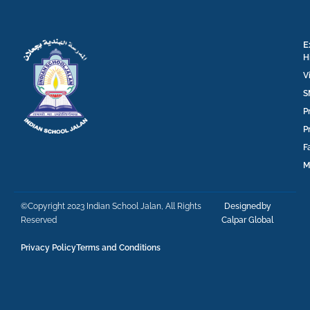
E
H
V
S
P
P
F
M
©Copyright 2023 Indian School Jalan, All Rights
Designedby
Reserved
Calpar Global
Privacy Policy
Terms and Conditions