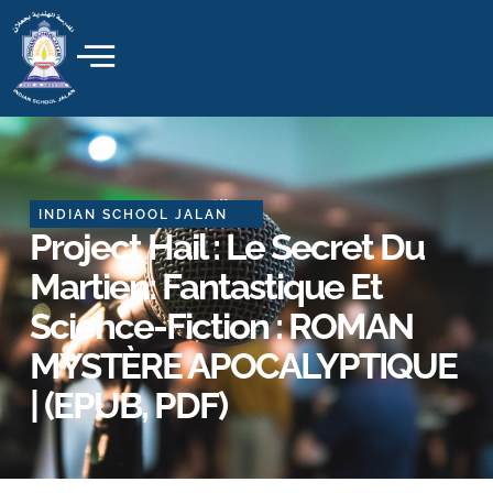
Skip
to
content
INDIAN SCHOOL JALAN
Project Hail : Le Secret Du
Martien: Fantastique Et
Science-Fiction : ROMAN
MYSTÈRE APOCALYPTIQUE
| (EPUB, PDF)