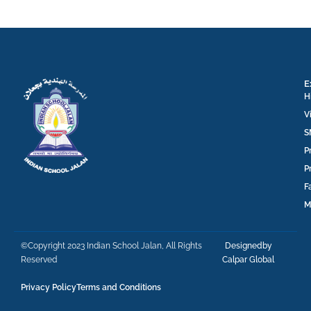
E
H
V
S
P
P
F
M
©Copyright 2023 Indian School Jalan, All Rights
Designedby
Reserved
Calpar Global
Privacy Policy
Terms and Conditions