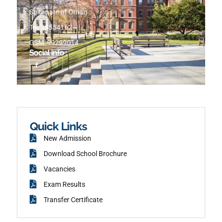
Sultanate of Oman
Tel: 25554162
GSM: 99299014
Social info :
I
I
c
n
o
s
n
t
-
a
f
g
a
r
c
a
e
m
b
o
o
k
Quick Links
New Admission
Download School Brochure
Vacancies
Exam Results
Transfer Certificate