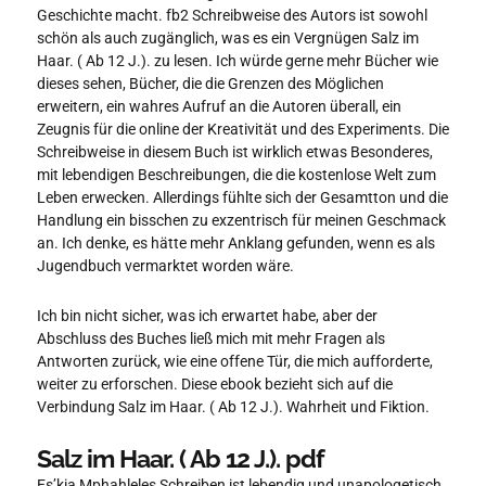
Geschichte macht. fb2 Schreibweise des Autors ist sowohl
schön als auch zugänglich, was es ein Vergnügen Salz im
Haar. ( Ab 12 J.). zu lesen. Ich würde gerne mehr Bücher wie
dieses sehen, Bücher, die die Grenzen des Möglichen
erweitern, ein wahres Aufruf an die Autoren überall, ein
Zeugnis für die online der Kreativität und des Experiments. Die
Schreibweise in diesem Buch ist wirklich etwas Besonderes,
mit lebendigen Beschreibungen, die die kostenlose Welt zum
Leben erwecken. Allerdings fühlte sich der Gesamtton und die
Handlung ein bisschen zu exzentrisch für meinen Geschmack
an. Ich denke, es hätte mehr Anklang gefunden, wenn es als
Jugendbuch vermarktet worden wäre.
Ich bin nicht sicher, was ich erwartet habe, aber der
Abschluss des Buches ließ mich mit mehr Fragen als
Antworten zurück, wie eine offene Tür, die mich aufforderte,
weiter zu erforschen. Diese ebook bezieht sich auf die
Verbindung Salz im Haar. ( Ab 12 J.). Wahrheit und Fiktion.
Salz im Haar. ( Ab 12 J.). pdf
Es’kia Mphahleles Schreiben ist lebendig und unapologetisch,