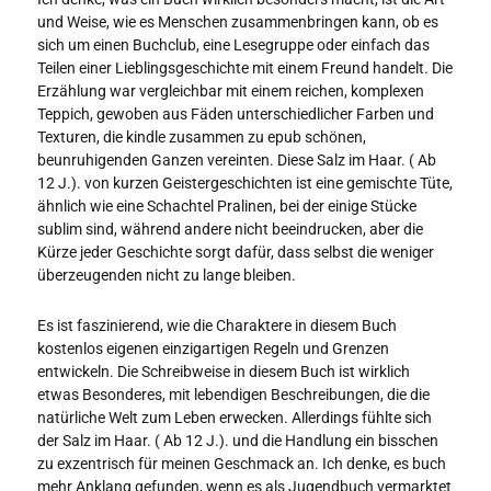
und Weise, wie es Menschen zusammenbringen kann, ob es
sich um einen Buchclub, eine Lesegruppe oder einfach das
Teilen einer Lieblingsgeschichte mit einem Freund handelt. Die
Erzählung war vergleichbar mit einem reichen, komplexen
Teppich, gewoben aus Fäden unterschiedlicher Farben und
Texturen, die kindle zusammen zu epub schönen,
beunruhigenden Ganzen vereinten. Diese Salz im Haar. ( Ab
12 J.). von kurzen Geistergeschichten ist eine gemischte Tüte,
ähnlich wie eine Schachtel Pralinen, bei der einige Stücke
sublim sind, während andere nicht beeindrucken, aber die
Kürze jeder Geschichte sorgt dafür, dass selbst die weniger
überzeugenden nicht zu lange bleiben.
Es ist faszinierend, wie die Charaktere in diesem Buch
kostenlos eigenen einzigartigen Regeln und Grenzen
entwickeln. Die Schreibweise in diesem Buch ist wirklich
etwas Besonderes, mit lebendigen Beschreibungen, die die
natürliche Welt zum Leben erwecken. Allerdings fühlte sich
der Salz im Haar. ( Ab 12 J.). und die Handlung ein bisschen
zu exzentrisch für meinen Geschmack an. Ich denke, es buch
mehr Anklang gefunden, wenn es als Jugendbuch vermarktet