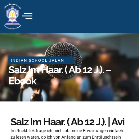
Skip
to
content
INDIAN SCHOOL JALAN
Salz Im Haar. ( Ab 12 J.). –
Ebook
Salz Im Haar. ( Ab 12 J.). | Avi
Im Rückblick frage ich mich, ob meine Erwartungen einfach
zu lesen waren, ob ich von Anfang an zum Enttäuschtsein