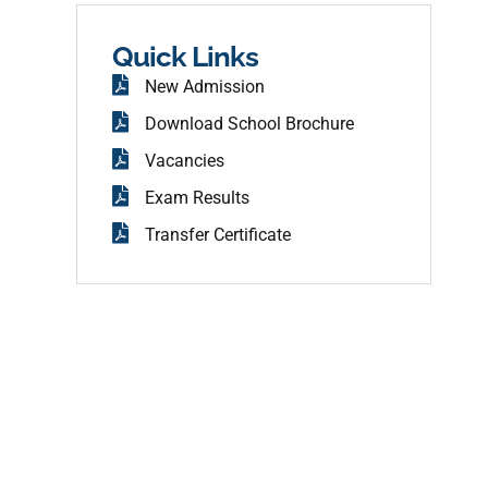
b
o
o
Quick Links
k
New Admission
Download School Brochure
Vacancies
Exam Results
Transfer Certificate