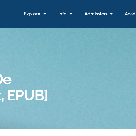
Explore
Info
Admission
Acad
De
, EPUB]