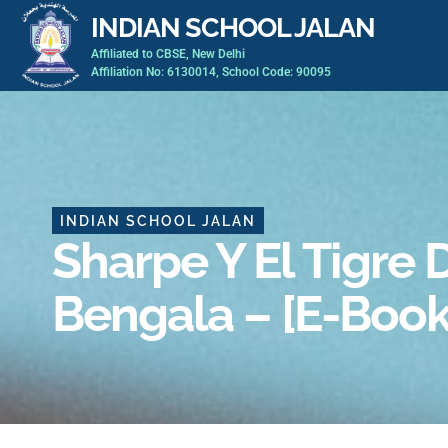
Skip
INDIAN SCHOOL JALAN
to
Affiliated to CBSE, New Delhi
content
Affiliation No: 6130014, School Code: 90095
INDIAN SCHOOL JALAN
Sharpe Y El Tigre 
Bengala – [E-Book