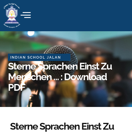
Skip
to
content
INDIAN SCHOOL JALAN
Sterne Sprachen Einst Zu
Menschen … : Download
PDF
Sterne Sprachen Einst Zu