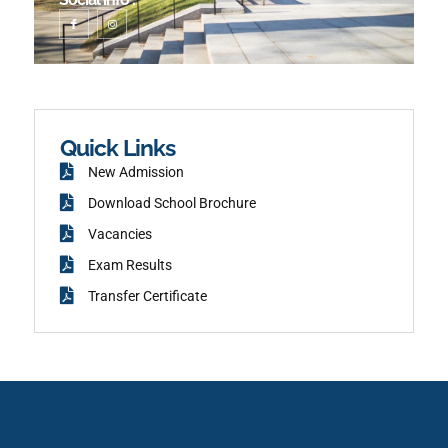
I
I
c
n
o
s
n
t
-
a
f
g
a
r
c
a
e
m
b
o
o
k
Quick Links
New Admission
Download School Brochure
Vacancies
Exam Results
Transfer Certificate