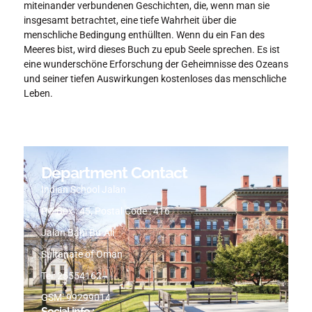
miteinander verbundenen Geschichten, die, wenn man sie
insgesamt betrachtet, eine tiefe Wahrheit über die
menschliche Bedingung enthüllten. Wenn du ein Fan des
Meeres bist, wird dieses Buch zu epub Seele sprechen. Es ist
eine wunderschöne Erforschung der Geheimnisse des Ozeans
und seiner tiefen Auswirkungen kostenloses das menschliche
Leben.
Department Contact
Indian School Jalan
PO Box : 45, Postal Code : 416
Jalan Bani Bu-Ali
Sultanate of Oman
Tel: 25554162
GSM: 99299014
Social info :