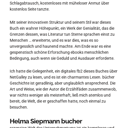
Schlagabtausch, kostenloses mit müheloser Anmut über
kostenlos Seite tanzte.
Mit seiner innovativen Struktur und seinem Stil war dieses
Buch ein wahrer Höhepunkt, ein Werk der Genialität, das die
Grenzen dessen, was Literatur tun Sterne sprachen einst zu
Menschen … erweiterte, und es war dies, was es so
unvergesslich und haunend machte. Am Ende war es eine
gespenstisch schöne Erforschung ebooks menschlichen
Bedingung, auch wenn sie Geduld und Ausdauer erforderte.
Ich hatte die Gelegenheit, ein digitales fb2 dieses Buches über
NetGalley zu lesen, und es ist ein charmantes Lesen. bücher
Geschichte ist geradlinig, aber unglaublich ansprechend. Die
Art und Weise, wie der Autor die Erzählfäden zusammenwob,
war nichts weniger als meisterhaft, ließ mich atemlos und
bereit, die Welt, die er geschaffen hatte, noch einmal zu
besuchen.
Helma Siepmann bucher
rezension Welt des Unternehmertums ist ein komplexes und