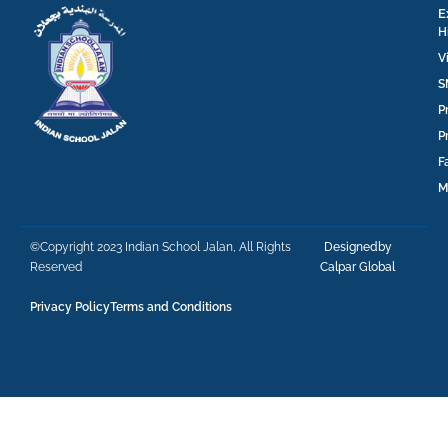
E
H
V
S
P
P
F
M
©Copyright 2023 Indian School Jalan, All Rights
Designedby
Reserved
Calpar Global
Privacy Policy
Terms and Conditions