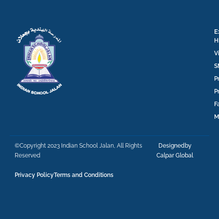
E
H
V
S
P
P
F
M
©Copyright 2023 Indian School Jalan, All Rights
Designedby
Reserved
Calpar Global
Privacy Policy
Terms and Conditions