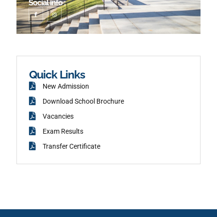
Social info :
I
I
c
n
o
s
n
t
-
a
f
g
a
r
c
a
e
m
b
o
o
k
Quick Links
New Admission
Download School Brochure
Vacancies
Exam Results
Transfer Certificate